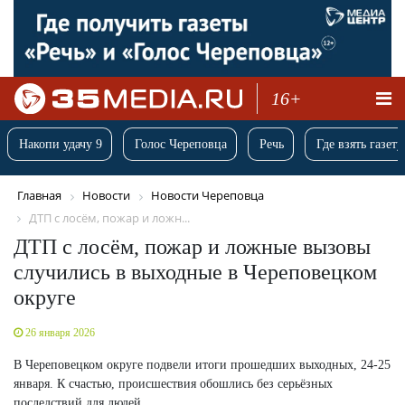
16+
Накопи удачу 9
Голос Череповца
Речь
Где взять газету
Главная
Новости
Новости Череповца
ДТП с лосём, пожар и ложн...
ДТП с лосём, пожар и ложные вызовы
случились в выходные в Череповецком
округе
26 января 2026
В Череповецком округе подвели итоги прошедших выходных, 24-25
января. К счастью, происшествия обошлись без серьёзных
последствий для людей.