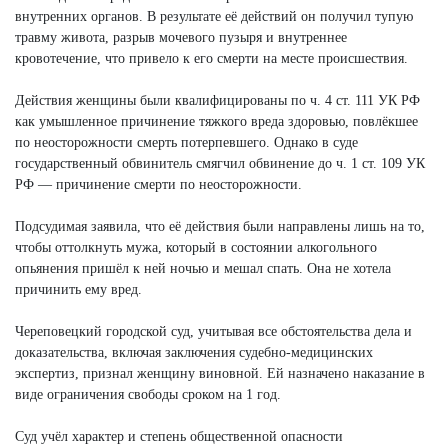
внутренних органов. В результате её действий он получил тупую
травму живота, разрыв мочевого пузыря и внутреннее
кровотечение, что привело к его смерти на месте происшествия.
Действия женщины были квалифицированы по ч. 4 ст. 111 УК РФ
как умышленное причинение тяжкого вреда здоровью, повлёкшее
по неосторожности смерть потерпевшего. Однако в суде
государственный обвинитель смягчил обвинение до ч. 1 ст. 109 УК
РФ — причинение смерти по неосторожности.
Подсудимая заявила, что её действия были направлены лишь на то,
чтобы оттолкнуть мужа, который в состоянии алкогольного
опьянения пришёл к ней ночью и мешал спать. Она не хотела
причинить ему вред.
Череповецкий городской суд, учитывая все обстоятельства дела и
доказательства, включая заключения судебно-медицинских
экспертиз, признал женщину виновной. Ей назначено наказание в
виде ограничения свободы сроком на 1 год.
Суд учёл характер и степень общественной опасности