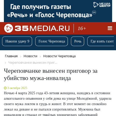
16+
Накопи удачу 9
Голос Череповца
Речь
Где взять газету
Главная
Новости
Новости Череповца
Череповчанке вынесен приг...
Череповчанке вынесен приговор за
убийство мужа-инвалида
3 октября 2025
Ночью 4 марта 2025 года 43-летняя женщина, находясь в состоянии
алкогольного опьянения у себя дома на улице Молодёжной, ударила
своего мужа локтем в грудь и живот. В этот момент он спокойно
лежал на диване и не пытался сопротивляться. Мужчина был
инвалидом и страдал от тяжёлых хронических заболеваний