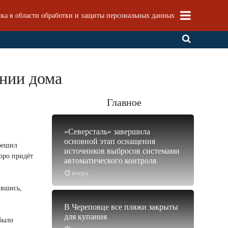
ка в области обработки и защиты персональных данных
ании дома
Главное
«Северсталь» завершила
основной этап оснащения
 решил
источников выбросов системами
коро придёт
автоматического контроля
вчера
ившись,
В Череповце все пляжи закрыты
для купания
было