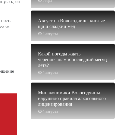
вчера
рнулась, он
Август на Вологодчине: кислые
сность
щи и сладкий мед
ое из
4 августа
Какой погоды ждать
череповчанам в последний месяц
лета?
решение
4 августа
Минэкономики Вологодчины
нарушило правила алкогольного
лицензирования
4 августа