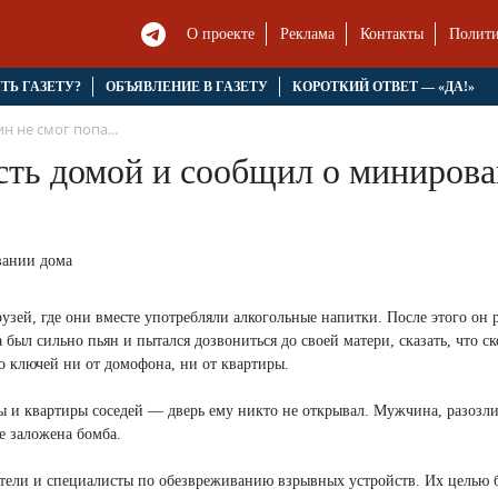
О проекте
Реклама
Контакты
Полити
ЯТЬ ГАЗЕТУ?
ОБЪЯВЛЕНИЕ В ГАЗЕТУ
КОРОТКИЙ ОТВЕТ — «ДА!»
 не смог попа...
сть домой и сообщил о миниров
рузей, где они вместе употребляли алкогольные напитки. После этого он
был сильно пьян и пытался дозвониться до своей матери, сказать, что с
о ключей ни от домофона, ни от квартиры.
ры и квартиры соседей — дверь ему никто не открывал. Мужчина, разозл
е заложена бомба.
атели и специалисты по обезвреживанию взрывных устройств. Их целью 