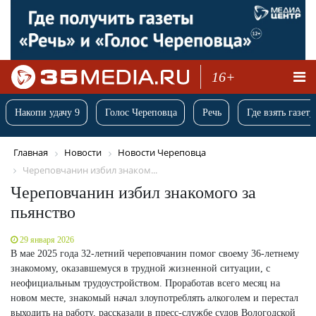
16+
Накопи удачу 9
Голос Череповца
Речь
Где взять газету
Главная
Новости
Новости Череповца
Череповчанин избил знаком...
Череповчанин избил знакомого за
пьянство
29 января 2026
В мае 2025 года 32-летний череповчанин помог своему 36-летнему
знакомому, оказавшемуся в трудной жизненной ситуации, с
неофициальным трудоустройством. Проработав всего месяц на
новом месте, знакомый начал злоупотреблять алкоголем и перестал
выходить на работу, рассказали в пресс-службе судов Вологодской