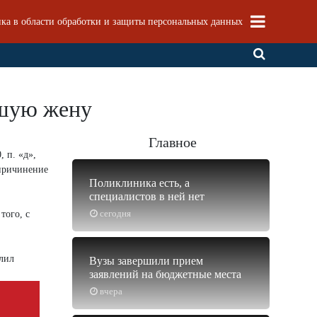
ка в области обработки и защиты персональных данных
вшую жену
Главное
 п. «д»,
 причинение
Поликлиника есть, а
специалистов в ней нет
сегодня
того, с
блил
Вузы завершили прием
заявлений на бюджетные места
вчера