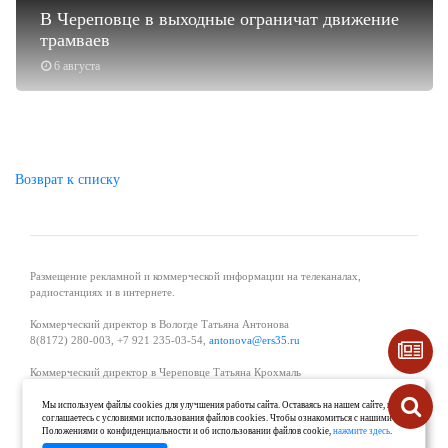
В Череповце в выходные ограничат движение
трамваев
6 августа
Возврат к списку
Размещение рекламной и коммерческой информации на телеканалах,
радиостанциях и в интернете.
Коммерческий директор в Вологде Татьяна Антонова
8(8172) 280-003, +7 921 235-03-54,
antonova@ers35.ru
Коммерческий директор в Череповце Татьяна Крохмаль
8(8202) 57-11-11, +7 921 121-59-44,
tvkrohmal@35media.ru
Мы используем файлы cookies для улучшения работы сайта. Оставаясь на нашем сайте, вы
соглашаетесь с условиями использования файлов cookies. Чтобы ознакомиться с нашими
Начальник отдела рекламы в Великом Устюге Екатерина Вьюжанина 8(81738)
Положениями о конфиденциальности и об использовании файлов cookie,
нажмите здесь
.
2-04-44, +7 921 125-06-40,
katrinv81@mail.ru