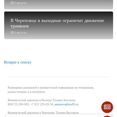
6 августа
В Череповце в выходные ограничат движение
трамваев
6 августа
Возврат к списку
Размещение рекламной и коммерческой информации на телеканалах,
радиостанциях и в интернете.
Коммерческий директор в Вологде Татьяна Антонова
8(8172) 280-003, +7 921 235-03-54,
antonova@ers35.ru
Коммерческий директор в Череповце Татьяна Крохмаль
8(8202) 57-11-11, +7 921 121-59-44,
tvkrohmal@35media.ru