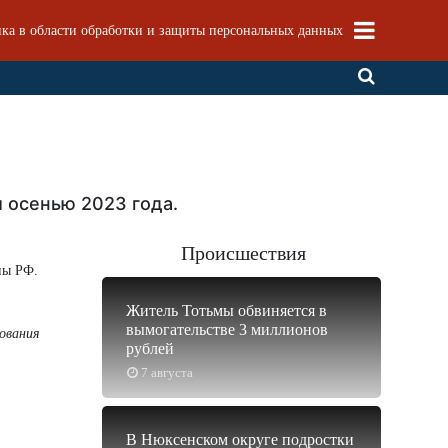
ка в области обработки и защиты персональных данных
 осенью 2023 года.
Происшествия
ны РФ.
Житель Тотьмы обвиняется в
вымогательстве 3 миллионов
нования
рублей
7 августа
В Нюксенском округе подростки