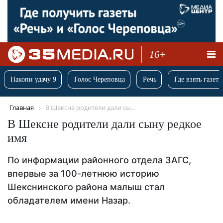
16+
Накопи удачу 9
Голос Череповца
Речь
Где взять газету
Главная
В Шексне родители дали сы...
В Шексне родители дали сыну редкое
имя
По информации районного отдела ЗАГС,
впервые за 100-летнюю историю
Шекснинского района малыш стал
обладателем имени Назар.