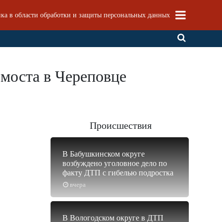
ка в области обработки и защиты персональных данных
моста в Череповце
Происшествия
В Бабушкинском округе
возбуждено уголовное дело по
факту ДТП с гибелью подростка
вчера
В Вологодском округе в ДТП