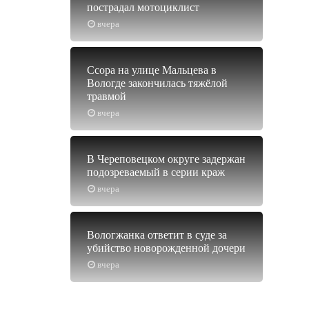
пострадал мотоциклист
вчера
Ссора на улице Мальцева в
Вологде закончилась тяжёлой
травмой
вчера
В Череповецком округе задержан
подозреваемый в серии краж
вчера
Вологжанка ответит в суде за
убийство новорожденной дочери
вчера