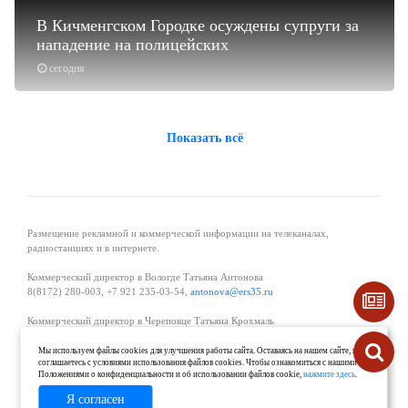
В Кичменгском Городке осуждены супруги за
нападение на полицейских
сегодня
Показать всё
Размещение рекламной и коммерческой информации на телеканалах,
радиостанциях и в интернете.
Коммерческий директор в Вологде Татьяна Антонова
8(8172) 280-003, +7 921 235-03-54,
antonova@ers35.ru
Коммерческий директор в Череповце Татьяна Крохмаль
8(8202) 57-11-11, +7 921 121-59-44,
tvkrohmal@35media.ru
Мы используем файлы cookies для улучшения работы сайта. Оставаясь на нашем сайте, вы
соглашаетесь с условиями использования файлов cookies. Чтобы ознакомиться с нашими
Начальник отдела рекламы в Великом Устюге Екатерина Вьюжанина 8(81738)
Положениями о конфиденциальности и об использовании файлов cookie,
нажмите здесь
.
2-04-44, +7 921 125-06-40,
katrinv81@mail.ru
Я согласен