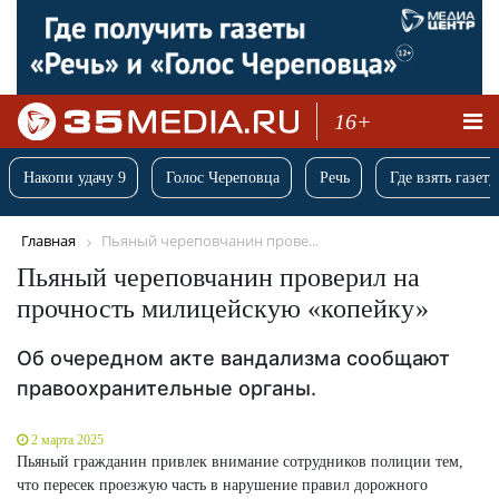
16+
Накопи удачу 9
Голос Череповца
Речь
Где взять газету
Главная
Пьяный череповчанин прове...
Пьяный череповчанин проверил на
прочность милицейскую «копейку»
Об очередном акте вандализма сообщают
правоохранительные органы.
2 марта 2025
Пьяный гражданин привлек внимание сотрудников полиции тем,
что пересек проезжую часть в нарушение правил дорожного