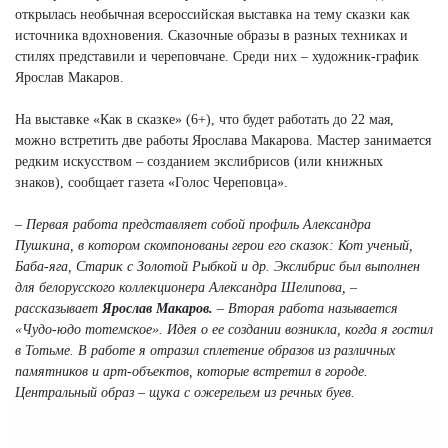
открылась необычная всероссийская выставка на тему сказки как
источника вдохновения. Сказочные образы в разных техниках и
стилях представили и череповчане. Среди них – художник-график
Ярослав Макаров.
На выставке «Как в сказке» (6+), что будет работать до 22 мая,
можно встретить две работы Ярослава Макарова. Мастер занимается
редким искусством – созданием экслибрисов (или книжных
знаков), сообщает газета «Голос Череповца».
– Первая работа представляет собой профиль Александра
Пушкина, в котором скомпонованы герои его сказок: Кот ученый,
Баба-яга, Старик с Золотой Рыбкой и др. Экслибрис был выполнен
для белорусского коллекционера Александра Шелипова, –
рассказывает
Ярослав Макаров.
– Вторая работа называется
«Чудо-юдо тотемское». Идея о ее создании возникла, когда я гостил
в Тотьме. В работе я отразил сплетение образов из различных
памятников и арт-объектов, которые встретил в городе.
Центральный образ – щука с ожерельем из речных буев.