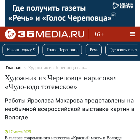
16+
Накопи удачу 9
Голос Череповца
Речь
Где взять газету
Главная
Художник из Череповца нар...
Художник из Череповца нарисовал
«Чудо-юдо тотемское»
Работы Ярослава Макарова представлены на
необычной всероссийской выставке картин в
Вологде.
17 марта 2025
В галерее современного искусства «Красный мост» в Вологде