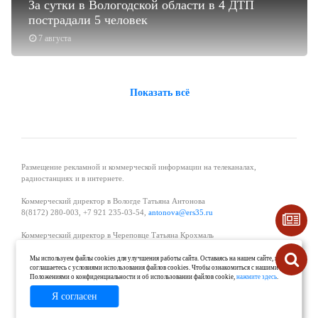
За сутки в Вологодской области в 4 ДТП
пострадали 5 человек
7 августа
Показать всё
Размещение рекламной и коммерческой информации на телеканалах,
радиостанциях и в интернете.
Коммерческий директор в Вологде Татьяна Антонова
8(8172) 280-003, +7 921 235-03-54,
antonova@ers35.ru
Коммерческий директор в Череповце Татьяна Крохмаль
8(8202) 57-11-11, +7 921 121-59-44,
tvkrohmal@35media.ru
Мы используем файлы cookies для улучшения работы сайта. Оставаясь на нашем сайте, вы
соглашаетесь с условиями использования файлов cookies. Чтобы ознакомиться с нашими
Начальник отдела рекламы в Великом Устюге Екатерина Вьюжанина 8(81738)
Положениями о конфиденциальности и об использовании файлов cookie,
нажмите здесь
.
2-04-44, +7 921 125-06-40,
katrinv81@mail.ru
Я согласен
О проекте
Реклама
Контакты