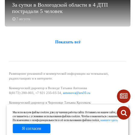
За сутки в Вологодской области в 4 ДТП
пострадали 5 человек
7 августа
Показать всё
Размещение рекламной и коммерческой информации на телеканалах,
радиостанциях и в интернете.
Коммерческий директор в Вологде Татьяна Антонова
8(8172) 280-003, +7 921 235-03-54,
antonova@ers35.ru
Коммерческий директор в Череповце Татьяна Крохмаль
8(8202) 57-11-11, +7 921 121-59-44,
tvkrohmal@35media.ru
Мы используем файлы cookies для улучшения работы сайта. Оставаясь на нашем сайте, вы
соглашаетесь с условиями использования файлов cookies. Чтобы ознакомиться с нашими
Начальник отдела рекламы в Великом Устюге Екатерина Вьюжанина 8(81738)
Положениями о конфиденциальности и об использовании файлов cookie,
нажмите здесь
.
2-04-44, +7 921 125-06-40,
katrinv81@mail.ru
Я согласен
О проекте
Реклама
Контакты