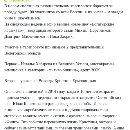
25 февраля 2025
В новом спортивно-развлекательном телепроекте бороться за
победу будет 100 участников со всей России, в их числе – и звезды
кино и шоу-бизнеса.
На следующей неделе в эфир выйдет новое шоу «Богатырские
игры» (16+), ведущими которого стали Михаил Пореченков,
Дмитрий Масленников и Ника Здорик.
Участие в телепроекте принимают 2 представительницы
Вологодской области.
Первая – Наталья Хабарова из Великого Устюга, многократная
чемпионка в категории «фитнес-бикини», адепт ЗОЖ.
Вторая – уроженка Вологды Кристина Ермолинская.
Она стала знаменитой в 2014 году, когда в 10-летнем возрасте
приняла участие в церемонии открытия и закрытия Олимпийских
игр. Юная Кристина сыграла роль девочки Любы. Девочка
выполняла акробатические трюки и демонстрировала свои
актерские таланты вместе с сотнями артистов на арене стадиона
«Фишт». Это событие перевернуло жизнь Кристины, которая и
сейчас занимается танцами, силовыми тренировками, самбо. А еще