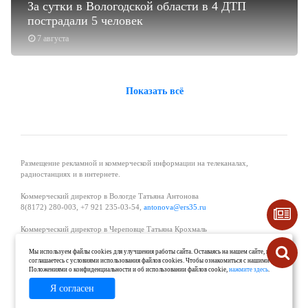
За сутки в Вологодской области в 4 ДТП
пострадали 5 человек
7 августа
Показать всё
Размещение рекламной и коммерческой информации на телеканалах,
радиостанциях и в интернете.
Коммерческий директор в Вологде Татьяна Антонова
8(8172) 280-003, +7 921 235-03-54,
antonova@ers35.ru
Коммерческий директор в Череповце Татьяна Крохмаль
8(8202) 57-11-11, +7 921 121-59-44,
tvkrohmal@35media.ru
Мы используем файлы cookies для улучшения работы сайта. Оставаясь на нашем сайте, вы
соглашаетесь с условиями использования файлов cookies. Чтобы ознакомиться с нашими
Начальник отдела рекламы в Великом Устюге Екатерина Вьюжанина 8(81738)
Положениями о конфиденциальности и об использовании файлов cookie,
нажмите здесь
.
2-04-44, +7 921 125-06-40,
katrinv81@mail.ru
Я согласен
О проекте
Реклама
Контакты