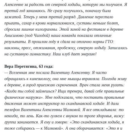
Алексеевне за радость от северной ходьбы, которую мы получаем. Я
третий год занимаюсь. Не сразу получилось, поначалу была
зажатой. Теперь у меня третий разряд. Давление перестало
прыгать, сахар в крови нормализовался, суставы меньше болят,
сбросила лишние килограммы. Этой зимой на фестивале в деревне
Анисимово (под Чагодой) наша команда показала отличные
результаты. В прошлом году я сдала на отлично нормы ГТО:
наклоны, пресс, отжимания, пробежку, северную ходьбу. Записалась
на суставную гимнастику. Наш клуб дает энергию!
Вера Перетягина, 63 года:
— Вселенная мне послала Валентину Алексеевну. Я часто
обращалась к кинезиологу, она мне мышцы вправляла. Полгода живу
в деревне, в город приезжаю скрюченная. Врач стала меня ругать:
«Когда ты собой займешься? Ищи тренера, давай себе правильные
физические нагрузки». Мне подсказали, что поставить правильные
движения может инструктор по скандинавской ходьбе. И дали
телефон Валентины Алексеевны Малковой. Я все откладывала: то
некогда, то лень. Как-то гуляем с внуком по тропе здоровья, вижу:
группа занимается. Я ему и говорю: «Это скандинавская ходьба, я
тоже собираюсь — к Малковой». А она оборачивается: «Это я и