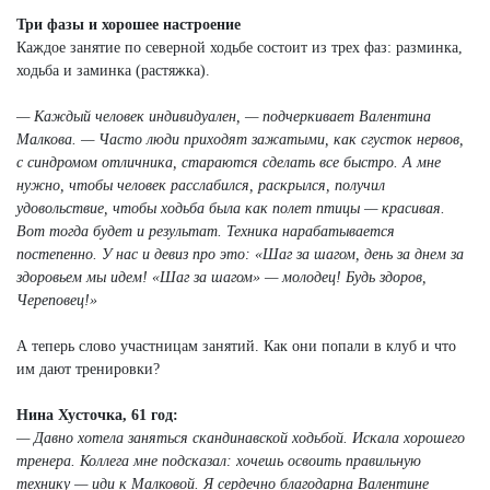
Три фазы и хорошее настроение
Каждое занятие по северной ходьбе состоит из трех фаз: разминка,
ходьба и заминка (растяжка).
— Каждый человек индивидуален, — подчеркивает Валентина
Малкова. — Часто люди приходят зажатыми, как сгусток нервов,
с синдромом отличника, стараются сделать все быстро. А мне
нужно, чтобы человек расслабился, раскрылся, получил
удовольствие, чтобы ходьба была как полет птицы — красивая.
Вот тогда будет и результат. Техника нарабатывается
постепенно. У нас и девиз про это: «Шаг за шагом, день за днем за
здоровьем мы идем! «Шаг за шагом» — молодец! Будь здоров,
Череповец!»
А теперь слово участницам занятий. Как они попали в клуб и что
им дают тренировки?
Нина Хусточка, 61 год:
— Давно хотела заняться скандинавской ходьбой. Искала хорошего
тренера. Коллега мне подсказал: хочешь освоить правильную
технику — иди к Малковой. Я сердечно благодарна Валентине