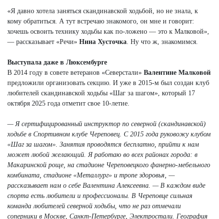
«Я давно хотела заняться скандинавской ходьбой, но не знала, к
кому обратиться. А тут встречаю знакомого, он мне и говорит:
хочешь освоить технику ходьбы как по-ложено — это к Малковой»,
— рассказывает «Речи»
Нина Хусточка
. Ну что ж, знакомимся.
Выступала даже в Люксембурге
В 2014 году в совете ветеранов «Северстали»
Валентине Малковой
предложили организовать секцию. И уже в 2015-м был создан клуб
любителей скандинавской ходьбы «Шаг за шагом», который 17
октября 2025 года отметит свое 10-летие.
— Я сертифицированный инструктор по северной (скандинавской)
ходьбе в Спортивном клубе Череповец. С 2015 года руковожу клубом
«Шаг за шагом». Занятия проводятся бесплатно, прийти к нам
может любой желающий. Я работаю во всех районах города: в
Макаринской роще, на стадионе Череповецкого фанерно-мебельного
комбината, стадионе «Металлург» и тропе здоровья, —
рассказывает нам о себе Валентина Алексеевна. — В каждом виде
спорта есть любители и профессионалы. В Череповце сильная
команда любителей северной ходьбы, что не раз отмечали
соперники в Москве, Санкт-Петербурге, Электростали. География