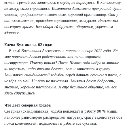
есть». Третий год занимаюсь в клубе, не нарадуюсь. К кинезиологу
не хожу, сама справляюсь. Валентина Алексеевна прекрасной души
человек, профессионал в своем деле, хороший организатор. Она у
нас «зажигалка», проводит соревнования, экскурсии. Вместе мы
посещаем храмы. Благодаря ей дружим, общаемся, укрепляем
здоровье.
Елена Булгакова, 62 года:
— В клуб Валентины Алексеевны я попала в январе 2022 года. Ее
мне порекомендовали родственники как очень хорошего
инструктора. Почему пошла? После Нового года набрала лишние
килограммы, надо что-то делать, вот и записалась в группу.
Занимаюсь скандинавской ходьбой перед дачным сезоном и после, с
ноября по май. Ни разу не пожалела. Занятия дают бодрость,
энергию, хорошее настроение. А еще бесценное общение, мы все
здесь сдружились.
Что дает северная ходьба
Северная (скандинавская) ходьба вовлекает в работу 90 % мышц,
наиболее равномерно распределяет нагрузку, сразу задействует оба
пояса конечностей, подключает к работе все суставы.