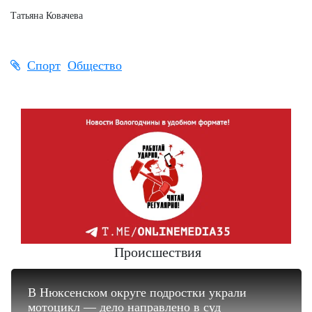
Татьяна Ковачева
Спорт
Общество
Происшествия
В Нюксенском округе подростки украли
мотоцикл — дело направлено в суд