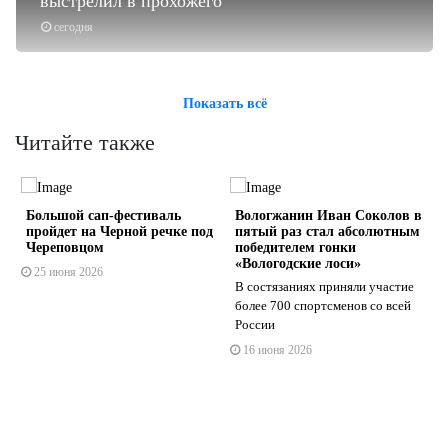
выстрелил в прохожего
сегодня
Показать всё
Читайте также
Большой сап-фестиваль
Вологжанин Иван Соколов в
пройдет на Черной речке под
пятый раз стал абсолютным
Череповцом
победителем гонки
«Вологодские лоси»
25 июня 2026
В состязаниях приняли участие
s
ne
более 700 спортсменов со всей
России
16 июня 2026