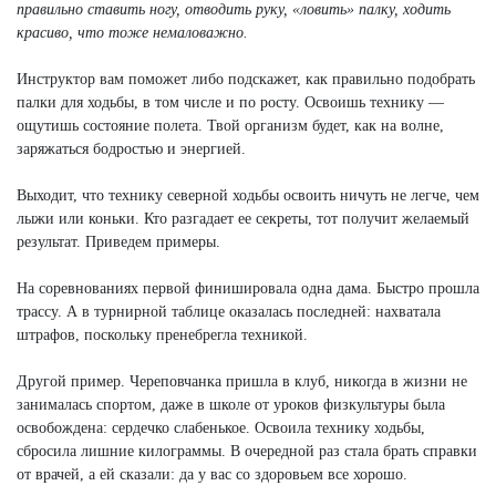
правильно ставить ногу, отводить руку, «ловить» палку, ходить
красиво, что тоже немаловажно.
Инструктор вам поможет либо подскажет, как правильно подобрать
палки для ходьбы, в том числе и по росту. Освоишь технику —
ощутишь состояние полета. Твой организм будет, как на волне,
заряжаться бодростью и энергией.
Выходит, что технику северной ходьбы освоить ничуть не легче, чем
лыжи или коньки. Кто разгадает ее секреты, тот получит желаемый
результат. Приведем примеры.
На соревнованиях первой финишировала одна дама. Быстро прошла
трассу. А в турнирной таблице оказалась последней: нахватала
штрафов, поскольку пренебрегла техникой.
Другой пример. Череповчанка пришла в клуб, никогда в жизни не
занималась спортом, даже в школе от уроков физкультуры была
освобождена: сердечко слабенькое. Освоила технику ходьбы,
сбросила лишние килограммы. В очередной раз стала брать справки
от врачей, а ей сказали: да у вас со здоровьем все хорошо.