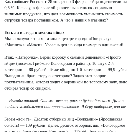
Как сообщает Росстат, с 28 января по 3 февраля яйца подешевели на
0,5 %. К слову, в феврале яйца внесены в список социально
значимых продуктов, что дает возможность уменьшить стоимость
отгрузки товара поставщиком. А что в наших магазинах?
Есть ли выгода в мелких яйцах
Мы заглянули в три магазина в центре города: «Пятерочку»,
«Магнит» и «Макси». Уровень цен на яйца примерно одинаковый.
Итак, «Пятерочка». Берем коробку с самыми дешевыми: «Просто
яйцо» (поселок Грибково Вологодского района), 10 штук 2-й
категории — 88 рублей. Те же яйца, но 1-й категории — 99,9 рубля.
Выгодно ли брать вторую категорию? Задаю этот вопрос
покупательнице, которая ходит с корзинкой по торговому залу, явно
отбирая товар со скидкой.
— Выгоды никакой. Они же мелкие, расход будет большим. Да и в
ячейках холодильника они проваливаются. Я беру отборные, вон те.
Берем «вон те». Десяток отборных яиц «Волжанин» (Ярославская
область) — 139 рублей. Далее, десяток отборных яиц «Вологодское
то самое яйцо» (поселок Ермаково) — 139,99. Другая коробка,