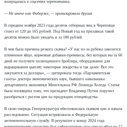
возмущалась в соцсетях череповчанка.
— Не иначе как Фаберже, — иронизировала другая.
В середине ноября 2023 года десяток отборных яиц в Череповце
стоил от 120 до 165 рублей. Под Новый год на прилавках такой
десяток можно было увидеть и за 180 рублей.
В чем была причина резкого скачка? «У нас из-за рубежа завозится
племенное яйцо, кормовые добавки-премиксы, без которых вы за 60
дней не получите полноценного бройлера, оборудование для
выращивания цыплят, некоторые лекарства и так далее. Все это
закупается за доллары», — цитировала тогда «Парламентская
газета» доктора экономических наук, бывшего начальника
департамента экономики Минсельхоза РФ Леонида Холода. Статья
была посвящена тому, что президент Владимир Путин поручил
разобраться с ростом цен на продукцию птицеводства.
В свою очередь Генпрокуратура обеспокоилась скачком цен и начала
расследование. Ситуация встревожила и Федеральную
антимонопольную службу. В результате к концу 2024 года
компетентными органами был зафиксирован спад цен на яйцо на 12