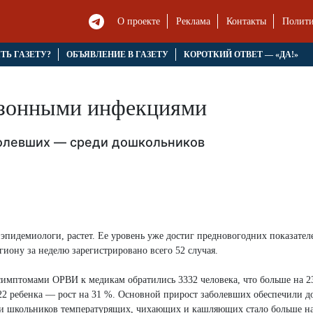
О проекте
Реклама
Контакты
Полити
ЯТЬ ГАЗЕТУ?
ОБЪЯВЛЕНИЕ В ГАЗЕТУ
КОРОТКИЙ ОТВЕТ — «ДА!»
езонными инфекциями
болевших — среди дошкольников
эпидемиологи, растет. Ее уровень уже достиг предновогодних показател
гиону за неделю зарегистрировано всего 52 случая.
с симптомами ОРВИ к медикам обратились 3332 человека, что больше на 2
22 ребенка — рост на 31 %. Основной прирост заболевших обеспечили 
реди школьников температурящих, чихающих и кашляющих стало больше на