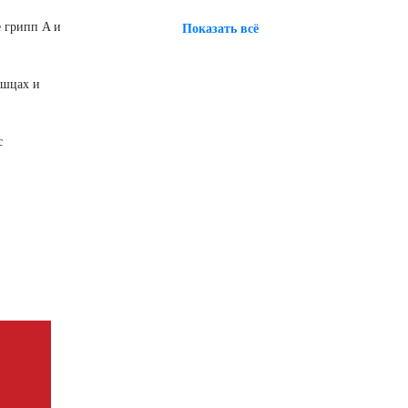
е грипп A и
Показать всё
ышцах и
с