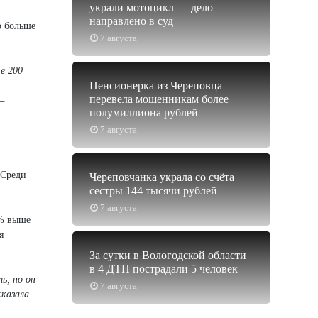
украли мотоцикл — дело
направлено в суд
о больше
7 августа
е 200
Пенсионерка из Череповца
перевела мошенникам более
—
полумиллиона рублей
7 августа
 Среди
Череповчанка украла со счёта
сестры 144 тысячи рублей
7 августа
 % выше
я
За сутки в Вологодской области
в 4 ДТП пострадали 5 человек
ь, но он
7 августа
сказала