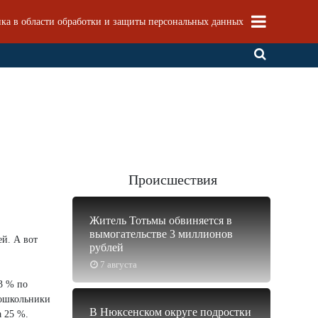
ка в области обработки и защиты персональных данных
Происшествия
Житель Тотьмы обвиняется в
вымогательстве 3 миллионов
ей. А вот
рублей
7 августа
3 % по
дошкольники
В Нюксенском округе подростки
 25 %.