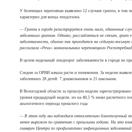
У болеющих череповчан выявлено 12 случаев гриппа, в том чи
характерно для конца эпидсезона.
— Гриппа в городе регистрируется очень мало, единичные слу
заболевших гриппом. Однако, расслабляться не стоит, грипп 
заболеваемости, обычно пик приходится на седьмую-восьмую 
рассказала «Речи» замначальника череповецкого Роспотребна
В целом недельный эпидпорог заболеваемости в городе не п
Следом за ОРВИ начала расти и пневмония. За неделю выявлен
заболевших 28 детей: 7 дошкольников и 21 школьник.
В Вологодской области за прошлую неделю зарегистрировано б
уровня предыдущей недели, но на 40,5 % ниже расчетного пок
аналогичного периода прошлого года.
— В этом году мы наблюдаем относительно благополучный эпид
менее выражен по сравнению с прошлыми годами. На это вли
главврач Центра по профилактике инфекционных заболеваний