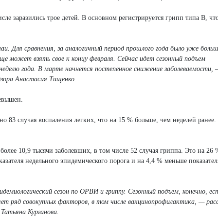
сле заразились трое детей. В основном регистрируется грипп типа В, чт
чаи. Для сравнения, за аналогичный период прошлого года было уже больш
еще может взять свое к концу февраля. Сейчас идет сезонный подъем
неделю года. В марте начнется постепенное снижение заболеваемости, 
дзора Анастасия Тищенко.
ревышен.
о 83 случая воспаления легких, что на 15 % больше, чем неделей ранее.
олее 10,9 тысячи заболевших, в том числе 52 случая гриппа. Это на 26
азателя недельного эпидемического порога и на 4,4 % меньше показател
емиологический сезон по ОРВИ и гриппу. Сезонный подъем, конечно, ест
яет ряд совокупных факторов, в том числе вакцинопрофилактика, — рас
 Татьяна Курганова.