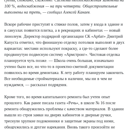
суеты, спокойно, слаженно. Системы теплоснабжения заменены на
100 %, водоснабжения — на три четверти. Общестроительные
выполнены на треть, — сообщил Алексей Канаев.
Вскоре рабочие приступят к стяжке полов, затем у входа в здание и
в санузлах появится плитка, а в рекреациях и кабинетах — новый
линолеум. Директор подрядной организации СК «Арбат» Дмитрий
Капуста отметил, что финишную отделку потолков выполнят в двух
вариантах: местами используют покраску, а где-то сделают более
продвинутую подвесную систему «Армстронг». Чистовая отделка
планируется чуть позже. — Школа очень большая, изначально
учтено было все, но что-то в проектно-сметной документации
появилось во время демонтажа. К лету работу планируем закончить.
Все необходимые стройматериалы в наличии, мы ни в чем не
нуждаемся, — рассказал подрядчик.
Кроме того, во время капитального ремонта был учтен опыт
прошлого. Как ранее писала газета «Речь», в школе № 16 после
ремонта обнаружились проблемы с качеством материалов. В здании
вышли из строя замки на дверях кабинетов и дверные ручки,
треснули хрупкие подоконники и защитные экраны под ними,
обнаружились и другие нарекания. Вновь такого произойти не