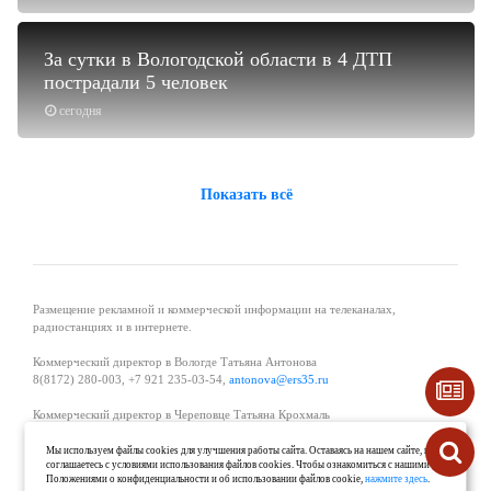
За сутки в Вологодской области в 4 ДТП
пострадали 5 человек
сегодня
Показать всё
Размещение рекламной и коммерческой информации на телеканалах,
радиостанциях и в интернете.
Коммерческий директор в Вологде Татьяна Антонова
8(8172) 280-003, +7 921 235-03-54,
antonova@ers35.ru
Коммерческий директор в Череповце Татьяна Крохмаль
8(8202) 57-11-11, +7 921 121-59-44,
tvkrohmal@35media.ru
Мы используем файлы cookies для улучшения работы сайта. Оставаясь на нашем сайте, вы
соглашаетесь с условиями использования файлов cookies. Чтобы ознакомиться с нашими
Начальник отдела рекламы в Великом Устюге Екатерина Вьюжанина 8(81738)
Положениями о конфиденциальности и об использовании файлов cookie,
нажмите здесь
.
2-04-44, +7 921 125-06-40,
katrinv81@mail.ru