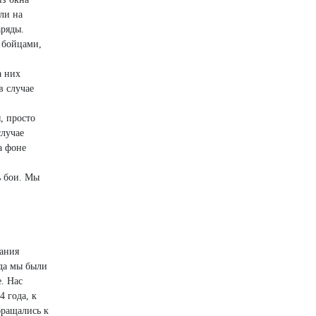
ли на
аряды.
 бойцами,
а них
в случае
, просто
случае
а фоне
ь бои. Мы
вания
гда мы были
е. Нас
 года, к
бращались к