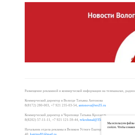
Размещение рекламной и коммерческой информации на телеканалах, радиос
Коммерческий директор в Вологде Татьяна Антонова
8(8172) 280-003, +7 921 235-03-54,
antonova@ers35.ru
Коммерческий директор в Череповце Татьяна Крохмаль
8(8202) 57-11-11, +7 921 121-59-44,
tvkrohmal@35media.ru
Мы используем файлы c
cookies. Чтобы ознако
Начальник отдела рекламы в Великом Устюге Екатерина Вьюжанина 8(81738
40,
katrinv81@mail.ru