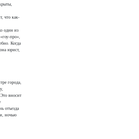
крыты,
, что как-
ко один из
 «гоу-про»,
ебно. Когда
она юрист,
тре города,
у,
 Это вносит
у
нь отъезда
ли, ночью