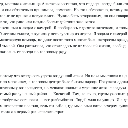
, местная жительница Анастасия рассказал, что ее двери всегда были от
 и она обязательно принимала, помогала. Но это небезопасно, потому на
торые не приняли новую власть. Нужно быть осторожным, но она говорит
 в то, что рано или поздно боевые действия закончатся.
оженными к людям с камерой. Я пообщалась с десятью жителями, и толь
-летним стажем, я купила у него сувенир из дерева. Я ходила с камерой
уманитарную помощь, но даже после этого многие были настроены вражд
тыквой. Она рассказала, что стоит здесь не от хорошей жизни, вообще, 
оказались ее соседи по торговому ряду.
потому что всегда есть угроза воздушной атаки. Но пока мы стояли в цен
 по магазинам, в торговом центре было битком народа. Покупают одежд
отихоньку возвращается, но мешают ночные и утренние атаки с воздуха.
в самый разрушенный район — Киевский. Там, конечно, сцены ужасные: 
автобусные остановки — все разбомблено. Людей мало на улицах. И в де
м невероятно повезло, ведь тот район, где мы с вами вчера вечером гуля
тогда я в первый раз испытала страх.