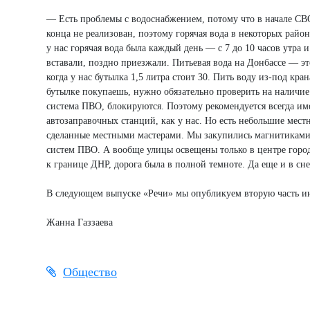
— Есть проблемы с водоснабжением, потому что в начале СВО
конца не реализован, поэтому горячая вода в некоторых район
у нас горячая вода была каждый день — с 7 до 10 часов утра 
вставали, поздно приезжали. Питьевая вода на Донбассе — это
когда у нас бутылка 1,5 литра стоит 30. Пить воду из-под кран
бутылке покупаешь, нужно обязательно проверить на наличие 
система ПВО, блокируются. Поэтому рекомендуется всегда име
автозаправочных станций, как у нас. Но есть небольшие мес
сделанные местными мастерами. Мы закупились магнитиками 
систем ПВО. А вообще улицы освещены только в центре город
к границе ДНР, дорога была в полной темноте. Да еще и в с
В следующем выпуске «Речи» мы опубликуем вторую часть ин
Жанна Газзаева
Общество