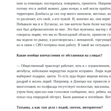
ним за помощью: постираться, покормить, приютить. Например
потому что в любой момент, даже ночью, к ней могли прийти,
территории Донбасса до сих пор много шпионов, местных, ко
то различает, кто свой, а кто чужой. И, конечно же, они верят
Побывали мы и в Луганске, но там жители были более настор
них был доброжелателен ко мне. Это был мужчина, мастер с 40
говорила людям, что мы из Вологодской области, привезли г
мы ходили по рынку, я разговорилась с женщиной, торгующей 
но в связи с СВО потеряла свою работу. В такой же ситуации 
Какие вообще впечатления от обстановки на улицах?
— Общественный транспорт работает, хоть и с ограничением, 
автобусы, небольшие маршрутки ходили исправно. Люди ходят
выбирают подарки, цветы. То есть худо-бедно мирная жизнь п
раздрай в жизнь людей. Например, в Донецке нас привезли 
многоэтажек по полфасада отсутствует полностью, магазины, 
утром боец прислал нам голосовое сообщение, мол, ребята, на
попал под очередной обстрел. Были раненые и погибшие. Вот 
Татьяна, а как там дела с водой, светом, интернетом?