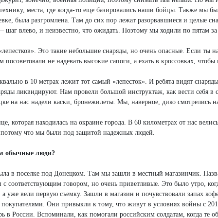
ехнику, места, где когда-то еще базировались наши бойцы. Также мы бы
евке, была разгромлена. Там до сих пор лежат разорвавшиеся и целые сн
— шаг влево, и неизвестно, что ожидать. Поэтому мы ходили по пятам за
лепестков». Это такие небольшие снаряды, но очень опасные. Если ты н
м посоветовали не надевать высокие сапоги, а ехать в кроссовках, чтобы 
вально в 10 метрах лежит тот самый «лепесток». И ребята видят снаряды
аряды ликвидируют. Нам провели большой инструктаж, как вести себя в 
ецке на нас надели каски, бронежилеты. Мы, наверное, дико смотрелись н
е, которая находилась на окраине города. В 60 километрах от нас велис
, потому что мы были под защитой надежных людей.
ам обычные люди?
ыла в поселке под Донецком. Там мы зашли в местный магазинчик. Наз
ди с соответствующим говором, но очень приветливые. Это было утро, ко
и, а уже вели первую съемку. Зашли в магазин и почувствовали запах коф
 покупателями. Они привыкли к тому, что живут в условиях войны с 2014
ерь в России. Вспоминали, как помогали российским солдатам, когда те о