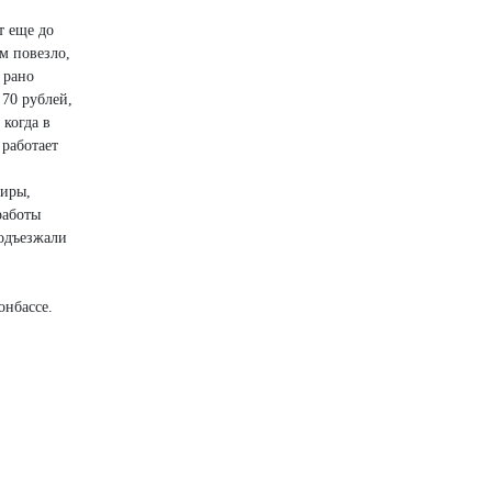
т еще до
м повезло,
 рано
 70 рублей,
 когда в
 работает
ниры,
работы
подъезжали
онбассе.