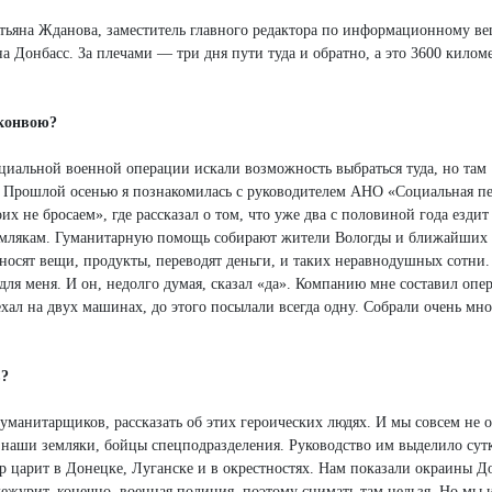
тьяна Жданова, заместитель главного редактора по информационному в
 Донбасс. За плечами — три дня пути туда и обратно, а это 3600 килом
 конвою?
ециальной военной операции искали возможность выбраться туда, но там
с. Прошлой осенью я познакомилась с руководителем АНО «Социальная п
не бросаем», где рассказал о том, что уже два с половиной года ездит
землякам. Гуманитарную помощь собирают жители Вологды и ближайших
носят вещи, продукты, переводят деньги, и таких неравнодушных сотни.
для меня. И он, недолго думая, сказал «да». Компанию мне составил опе
хал на двух машинах, до этого посылали всегда одну. Собрали очень мно
в?
уманитарщиков, рассказать об этих героических людях. И мы совсем не 
т наши земляки, бойцы спецподразделения. Руководство им выделило сут
ор царит в Донецке, Луганске и в окрестностях. Нам показали окраины Д
ежурит, конечно, военная полиция, поэтому снимать там нельзя. Но мы 