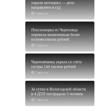
украли мотоцикл — дело
направлено в суд
7 августа
Пенсионерка из Череповца
перевела мошенникам более
полумиллиона рублей
7 августа
Череповчанка украла со счёта
сестры 144 тысячи рублей
7 августа
За сутки в Вологодской области
в 4 ДТП пострадали 5 человек
7 августа