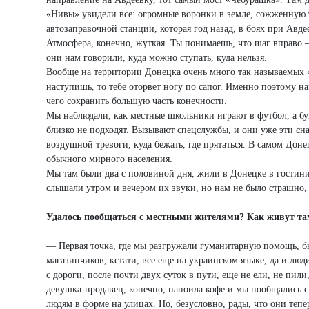
«Нивы» увидели все: огромные воронки в земле, сожженную т
автозаправочной станции, которая год назад, в боях при Авде
Атмосфера, конечно, жуткая. Ты понимаешь, что шаг вправо 
они нам говорили, куда можно ступать, куда нельзя.
Вообще на территории Донецка очень много так называемых «
наступишь, то тебе оторвет ногу по сапог. Именно поэтому на
чего сохранить большую часть конечности.
Мы наблюдали, как местные школьники играют в футбол, а бук
близко не подходят. Вызывают спецслужбы, и они уже эти сн
воздушной тревоги, куда бежать, где прятаться. В самом Дон
обычного мирного населения.
Мы там были два с половиной дня, жили в Донецке в гостиниц
слышали утром и вечером их звуки, но нам не было страшно
Удалось пообщаться с местными жителями? Как живут т
— Первая точка, где мы разгружали гуманитарную помощь, б
магазинчиков, кстати, все еще на украинском языке, да и лю
с дороги, после почти двух суток в пути, еще не ели, не пил
девушка-продавец, конечно, напоила кофе и мы пообщались с
людям в форме на улицах. Но, безусловно, рады, что они теп