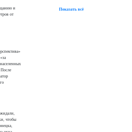
ещанию и
Показать всё
етров от
ерспектива»
 «за
 населенных
 После
ратор
го
ожидали,
ки, чтобы
онецка,
из окна