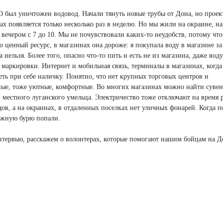
 был уничтожен водовод. Начали тянуть новые трубы от Дона, но проек
ах появляется только несколько раз в неделю. Но мы жили на окраине, на
и вечером с 7 до 10. Мы не почувствовали каких-то неудобств, потому что
 ценный ресурс, в магазинах она дороже: я покупала воду в магазине за
а нельзя. Более того, опасно что-то пить и есть не из магазина, даже воду
маркировки. Интернет и мобильная связь, терминалы в магазинах, когда
ть при себе наличку. Понятно, что нет крупных торговых центров и
тные, тоже уютные, комфортные. Во многих магазинах можно найти суве
местного луганского умельца. Электричество тоже отключают на время 
ов, а на окраинах, в отдаленных поселках нет уличных фонарей. Когда 
нежную бурю попали.
тервью, расскажем о волонтерах, которые помогают нашим бойцам на Д