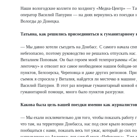
Наши вологодские коллеги по холдингу «Медиа-Центр» — Та
оператор Василий Папурин — на днях вернулись из поездки на
Вологды до Донецка.
Татьяна, как решились присоединиться к гуманитарному
— Мы давно хотели съездить на Донбасс. С самого начала сп
небезопасно, поэтому руководство не решалось отпускать на
Виталием Поповым. Он был героем моей телепрограммы «Своих 
ленточку» и отвозит все самое необходимое нашим бойцам-
пунктов, Белозерска, Череповца и даже других регионов. При
съемок я спросила у Виталия, найдется ли местечко в машине 
Василий Папурин. В этот раз впервые гуманитарный конвой е
гуманитарной помощи, много было пунктов разгрузки.
Какова была цель вашей поездки именно как журналисто
— Мы ехали исключительно для того, чтобы показать работу г
что там, на территории Донбасса, нас под свое крыло возьму
пообщаться с нами, показать весь тот ужас, который до сих п
направление на Авдеевку, тот самый мост «Чебурашка». Там д