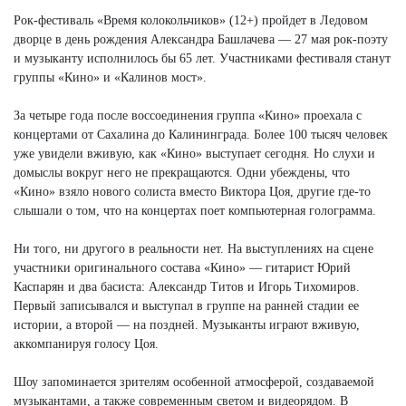
Рок-фестиваль «Время колокольчиков» (12+) пройдет в Ледовом
дворце в день рождения Александра Башлачева — 27 мая рок-поэту
и музыканту исполнилось бы 65 лет. Участниками фестиваля станут
группы «Кино» и «Калинов мост».
За четыре года после воссоединения группа «Кино» проехала с
концертами от Сахалина до Калининграда. Более 100 тысяч человек
уже увидели вживую, как «Кино» выступает сегодня. Но слухи и
домыслы вокруг него не прекращаются. Одни убеждены, что
«Кино» взяло нового солиста вместо Виктора Цоя, другие где-то
слышали о том, что на концертах поет компьютерная голограмма.
Ни того, ни другого в реальности нет. На выступлениях на сцене
участники оригинального состава «Кино» — гитарист Юрий
Каспарян и два басиста: Александр Титов и Игорь Тихомиров.
Первый записывался и выступал в группе на ранней стадии ее
истории, а второй — на поздней. Музыканты играют вживую,
аккомпанируя голосу Цоя.
Шоу запоминается зрителям особенной атмосферой, создаваемой
музыкантами, а также современным светом и видеорядом. В