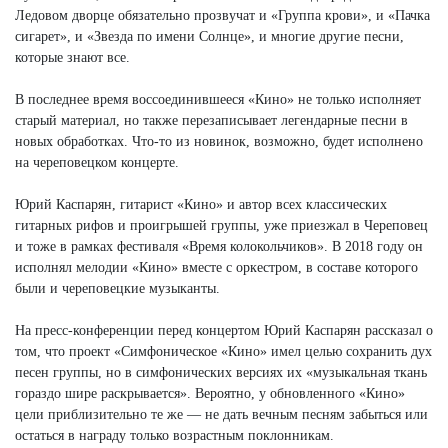
Ледовом дворце обязательно прозвучат и «Группа крови», и «Пачка
сигарет», и «Звезда по имени Солнце», и многие другие песни,
которые знают все.
В последнее время воссоединившееся «Кино» не только исполняет
старый материал, но также перезаписывает легендарные песни в
новых обработках. Что-то из новинок, возможно, будет исполнено
на череповецком концерте.
Юрий Каспарян, гитарист «Кино» и автор всех классических
гитарных рифов и проигрышей группы, уже приезжал в Череповец
и тоже в рамках фестиваля «Время колокольчиков». В 2018 году он
исполнял мелодии «Кино» вместе с оркестром, в составе которого
были и череповецкие музыканты.
На пресс-конференции перед концертом Юрий Каспарян рассказал о
том, что проект «Симфоническое «Кино» имел целью сохранить дух
песен группы, но в симфонических версиях их «музыкальная ткань
гораздо шире раскрывается». Вероятно, у обновленного «Кино»
цели приблизительно те же — не дать вечным песням забыться или
остаться в награду только возрастным поклонникам.