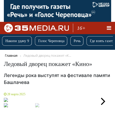
16+
Накопи удачу 9
Голос Череповца
Речь
Где взять газету
Главная
Ледовый дворец покажет «К...
Ледовый дворец покажет «Кино»
Легенды рока выступят на фестивале памяти
Башлачева
28 марта 2025
Next