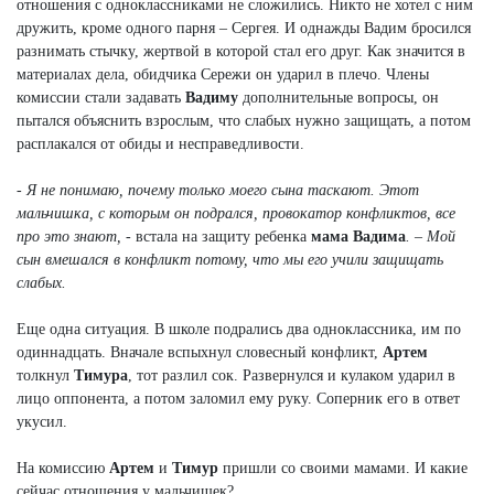
отношения с одноклассниками не сложились. Никто не хотел с ним
дружить, кроме одного парня – Сергея. И однажды Вадим бросился
разнимать стычку, жертвой в которой стал его друг. Как значится в
материалах дела, обидчика Сережи он ударил в плечо. Члены
комиссии стали задавать
Вадиму
дополнительные вопросы, он
пытался объяснить взрослым, что слабых нужно защищать, а потом
расплакался от обиды и несправедливости.
- Я не понимаю, почему только моего сына таскают. Этот
мальчишка, с которым он подрался, провокатор конфликтов, все
про это знают,
- встала на защиту ребенка
мама Вадима
. – Мой
сын вмешался в конфликт потому, что мы его учили защищать
слабых.
Еще одна ситуация. В школе подрались два одноклассника, им по
одиннадцать. Вначале вспыхнул словесный конфликт,
Артем
толкнул
Тимура
, тот разлил сок. Развернулся и кулаком ударил в
лицо оппонента, а потом заломил ему руку. Соперник его в ответ
укусил.
На комиссию
Артем
и
Тимур
пришли со своими мамами. И какие
сейчас отношения у мальчишек?