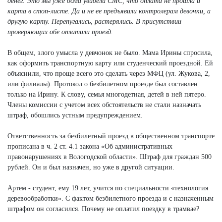
денег. Это мы уже дома увидели СМС, что оплата не прошла и
карта в стоп-листе. Да и не ее предъявили контролерам девочки, а
другую карту. Перепугались, растерялись. В присутствии
проверяющих обе оплатили проезд.
В общем, злого умысла у девчонок не было. Мама Ирины спросила,
как оформить транспортную карту или студенческий проездной. Ей
объяснили, что проще всего это сделать через МФЦ (ул. Жукова, 2,
или филиалы). Протокол о безбилетном проезде был составлен
только на Ирину. К слову, семья многодетная, детей в ней пятеро.
Члены комиссии с учетом всех обстоятельств не стали назначать
штраф, обошлись устным предупреждением.
Ответственность за безбилетный проезд в общественном транспорте
прописана в ч. 2 ст. 4.1 закона «Об административных
правонарушениях в Вологодской области». Штраф для граждан 500
рублей. Он и был назначен, но уже в другой ситуации.
Артем - студент, ему 19 лет, учится по специальности «технология
деревообработки». С фактом безбилетного проезда и с назначенным
штрафом он согласился. Почему не оплатил поездку в трамвае?