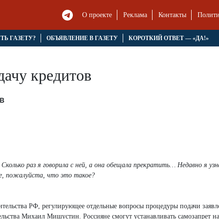
О проекте
Реклама
Контакты
Полити
ЯТЬ ГАЗЕТУ?
ОБЪЯВЛЕНИЕ В ГАЗЕТУ
КОРОТКИЙ ОТВЕТ — «ДА!»
дачу кредитов
в
Сколько раз я говорила с ней, а она обещала прекратить… Недавно я узн
е, пожалуйста, что это такое?
вительства РФ, регулирующее отдельные вопросы процедуры подачи заявл
ельства Михаил Мишустин. Россияне смогут устанавливать самозапрет н