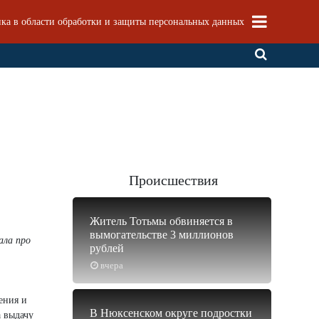
ка в области обработки и защиты персональных данных
Происшествия
Житель Тотьмы обвиняется в
вымогательстве 3 миллионов
ала про
рублей
вчера
ения и
В Нюксенском округе подростки
а выдачу