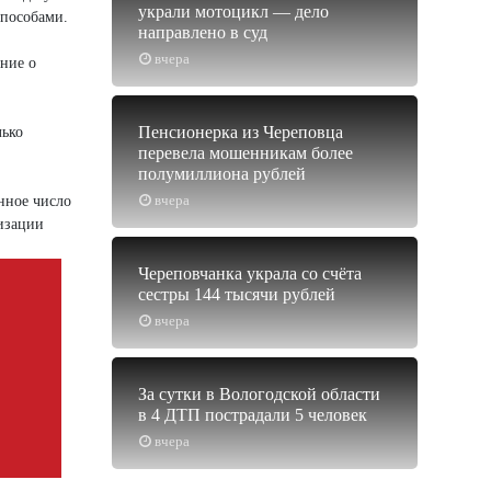
украли мотоцикл — дело
способами.
направлено в суд
вчера
ение о
Пенсионерка из Череповца
лько
перевела мошенникам более
полумиллиона рублей
вчера
нное число
лизации
Череповчанка украла со счёта
сестры 144 тысячи рублей
вчера
За сутки в Вологодской области
в 4 ДТП пострадали 5 человек
вчера