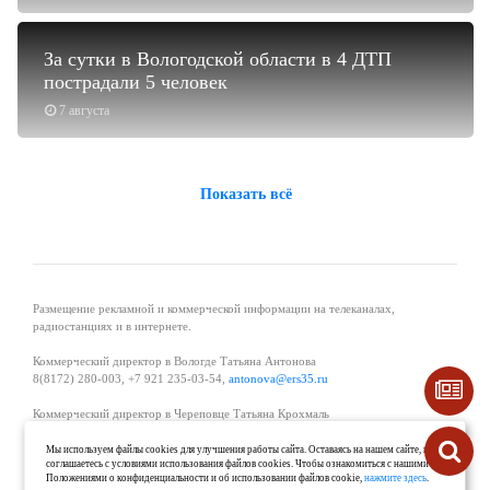
За сутки в Вологодской области в 4 ДТП
пострадали 5 человек
7 августа
Показать всё
Размещение рекламной и коммерческой информации на телеканалах,
радиостанциях и в интернете.
Коммерческий директор в Вологде Татьяна Антонова
8(8172) 280-003, +7 921 235-03-54,
antonova@ers35.ru
Коммерческий директор в Череповце Татьяна Крохмаль
8(8202) 57-11-11, +7 921 121-59-44,
tvkrohmal@35media.ru
Мы используем файлы cookies для улучшения работы сайта. Оставаясь на нашем сайте, вы
соглашаетесь с условиями использования файлов cookies. Чтобы ознакомиться с нашими
Начальник отдела рекламы в Великом Устюге Екатерина Вьюжанина 8(81738)
Положениями о конфиденциальности и об использовании файлов cookie,
нажмите здесь
.
2-04-44, +7 921 125-06-40,
katrinv81@mail.ru