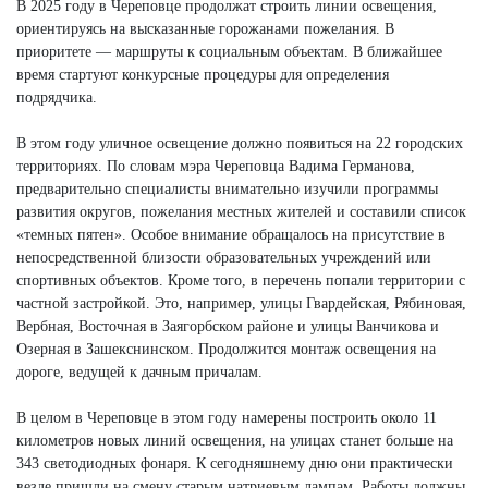
В 2025 году в Череповце продолжат строить линии освещения,
ориентируясь на высказанные горожанами пожелания. В
приоритете — маршруты к социальным объектам. В ближайшее
время стартуют конкурсные процедуры для определения
подрядчика.
В этом году уличное освещение должно появиться на 22 городских
территориях. По словам мэра Череповца Вадима Германова,
предварительно специалисты внимательно изучили программы
развития округов, пожелания местных жителей и составили список
«темных пятен». Особое внимание обращалось на присутствие в
непосредственной близости образовательных учреждений или
спортивных объектов. Кроме того, в перечень попали территории с
частной застройкой. Это, например, улицы Гвардейская, Рябиновая,
Вербная, Восточная в Заягорбском районе и улицы Ванчикова и
Озерная в Зашекснинском. Продолжится монтаж освещения на
дороге, ведущей к дачным причалам.
В целом в Череповце в этом году намерены построить около 11
километров новых линий освещения, на улицах станет больше на
343 светодиодных фонаря. К сегодняшнему дню они практически
везде пришли на смену старым натриевым лампам. Работы должны