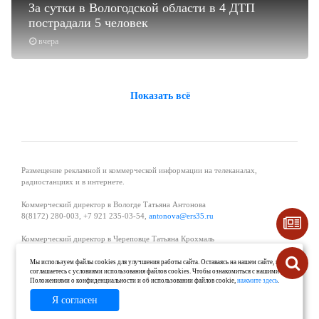
За сутки в Вологодской области в 4 ДТП
пострадали 5 человек
вчера
Показать всё
Размещение рекламной и коммерческой информации на телеканалах,
радиостанциях и в интернете.
Коммерческий директор в Вологде Татьяна Антонова
8(8172) 280-003, +7 921 235-03-54,
antonova@ers35.ru
Коммерческий директор в Череповце Татьяна Крохмаль
8(8202) 57-11-11, +7 921 121-59-44,
tvkrohmal@35media.ru
Мы используем файлы cookies для улучшения работы сайта. Оставаясь на нашем сайте, вы
соглашаетесь с условиями использования файлов cookies. Чтобы ознакомиться с нашими
Начальник отдела рекламы в Великом Устюге Екатерина Вьюжанина 8(81738)
Положениями о конфиденциальности и об использовании файлов cookie,
нажмите здесь
.
2-04-44, +7 921 125-06-40,
katrinv81@mail.ru
Я согласен
О проекте
Реклама
Контакты