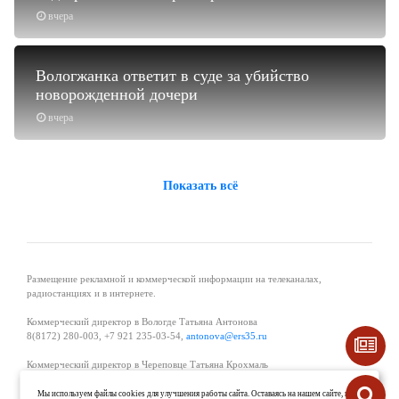
вчера
Вологжанка ответит в суде за убийство
новорожденной дочери
вчера
Показать всё
Размещение рекламной и коммерческой информации на телеканалах,
радиостанциях и в интернете.
Коммерческий директор в Вологде Татьяна Антонова
8(8172) 280-003, +7 921 235-03-54,
antonova@ers35.ru
Коммерческий директор в Череповце Татьяна Крохмаль
8(8202) 57-11-11, +7 921 121-59-44,
tvkrohmal@35media.ru
Мы используем файлы cookies для улучшения работы сайта. Оставаясь на нашем сайте, вы