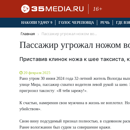
16+
НАКОПИ УДАЧУ 9
ГОЛОС ЧЕРЕПОВЦА
РЕЧЬ
ГДЕ ВЗ
Главная
Пассажир угрожал ножом во...
Пассажир угрожал ножом во
Приставив клинок ножа к шее таксиста, к
20 февраля 2025
Рано утром 30 июня 2024 года 32-летний житель Вологды выз
улице Мира, пассажир схватил водителя левой рукой за шею.
пригрозил таксисту: «Я тебя зарежу!».
К счастью, намерения свои мужчина в жизнь не воплотил. Но 
убийством».
Свою вину подсудимый признал полностью, в содеянном раск
Ранее вологжанин был судим за совершение кражи.