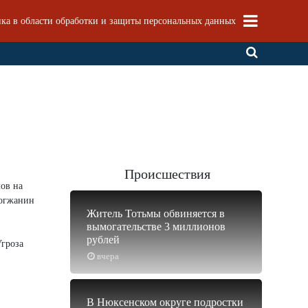
ка в области обработки и защиты персональных данных
Происшествия
ов на
логжанин
Житель Тотьмы обвиняется в
вымогательстве 3 миллионов
рублей
Угроза
вчера
В Нюксенском округе подростки