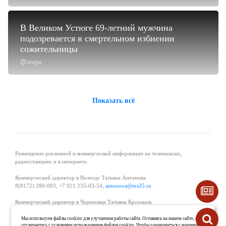
В Великом Устюге 69-летний мужчина
подозревается в смертельном избиении
сожительницы
вчера
Показать всё
Размещение рекламной и коммерческой информации на телеканалах,
радиостанциях и в интернете.
Коммерческий директор в Вологде Татьяна Антонова
8(8172) 280-003, +7 921 235-03-54,
antonova@ers35.ru
Коммерческий директор в Череповце Татьяна Крохмаль
8(8202) 57-11-11, +7 921 121-59-44,
tvkrohmal@35media.ru
Мы используем файлы cookies для улучшения работы сайта. Оставаясь на нашем сайте, вы
соглашаетесь с условиями использования файлов cookies. Чтобы ознакомиться с нашими
Начальник отдела рекламы в Великом Устюге Екатерина Вьюжанина 8(81738)