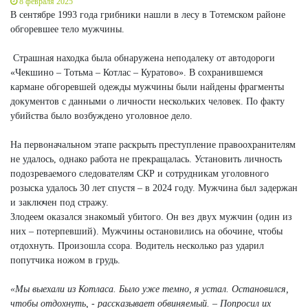
8 февраля 2025
В сентябре 1993 года грибники нашли в лесу в Тотемском районе
обгоревшее тело мужчины.
Страшная находка была обнаружена неподалеку от автодороги
«Чекшино – Тотьма – Котлас – Куратово». В сохранившемся
кармане обгоревшей одежды мужчины были найдены фрагменты
документов с данными о личности нескольких человек. По факту
убийства было возбуждено уголовное дело.
На первоначальном этапе раскрыть преступление правоохранителям
не удалось, однако работа не прекращалась. Установить личность
подозреваемого следователям СКР и сотрудникам уголовного
розыска удалось 30 лет спустя – в 2024 году. Мужчина был задержан
и заключен под стражу.
Злодеем оказался знакомый убитого. Он вез двух мужчин (один из
них – потерпевший). Мужчины остановились на обочине, чтобы
отдохнуть. Произошла ссора. Водитель несколько раз ударил
попутчика ножом в грудь.
«Мы выехали из Котласа. Было уже темно, я устал. Остановился,
чтобы отдохнуть, - рассказывает обвиняемый. – Попросил их