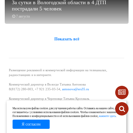
За сутки в Вологодской области в 4 ДТП
пострадали 5 человек
7 августа
Показать всё
Размещение рекламной и коммерческой информации на телеканалах,
радиостанциях и в интернете.
Коммерческий директор в Вологде Татьяна Антонова
8(8172) 280-003, +7 921 235-03-54,
antonova@ers35.ru
Коммерческий директор в Череповце Татьяна Крохмаль
8(8202) 57-11-11, +7 921 121-59-44,
tvkrohmal@35media.ru
Мы используем файлы cookies для улучшения работы сайта. Оставаясь на нашем сайте, вы
соглашаетесь с условиями использования файлов cookies. Чтобы ознакомиться с нашими
Начальник отдела рекламы в Великом Устюге Екатерина Вьюжанина 8(81738)
Положениями о конфиденциальности и об использовании файлов cookie,
нажмите здесь
.
2-04-44, +7 921 125-06-40,
katrinv81@mail.ru
Я согласен
О проекте
Реклама
Контакты