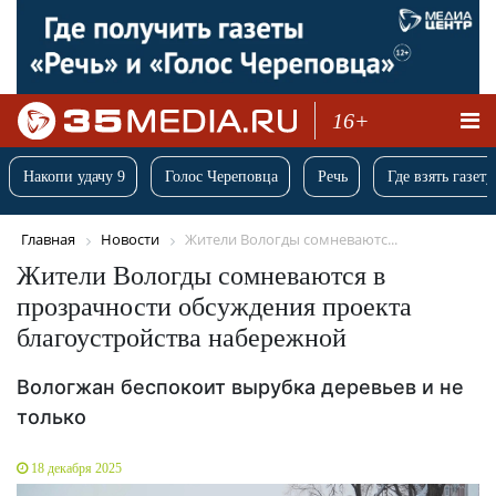
16+
Накопи удачу 9
Голос Череповца
Речь
Где взять газету
Главная
Новости
Жители Вологды сомневаютс...
Жители Вологды сомневаются в
прозрачности обсуждения проекта
благоустройства набережной
Вологжан беспокоит вырубка деревьев и не
только
18 декабря 2025