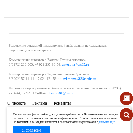
Размещение рекламной и коммерческой информации на телеканалах,
радиостанциях и в интернете.
Коммерческий директор в Вологде Татьяна Антонова
8(8172) 280-003, +7 921 235-03-54,
antonova@ers35.ru
Коммерческий директор в Череповце Татьяна Крохмаль
8(8202) 57-11-11, +7 921 121-59-44,
tvkrohmal@35media.ru
Начальник отдела рекламы в Великом Устюге Екатерина Вьюжанина 8(81738)
2-04-44, +7 921 125-06-40,
katrinv81@mail.ru
О проекте
Реклама
Контакты
Политика в области обработки и защиты персональных данных
Мы используем файлы cookies для улучшения работы сайта. Оставаясь на нашем сайте, вы
соглашаетесь с условиями использования файлов cookies. Чтобы ознакомиться с нашими
Положениями о конфиденциальности и об использовании файлов cookie,
нажмите здесь
.
Я согласен