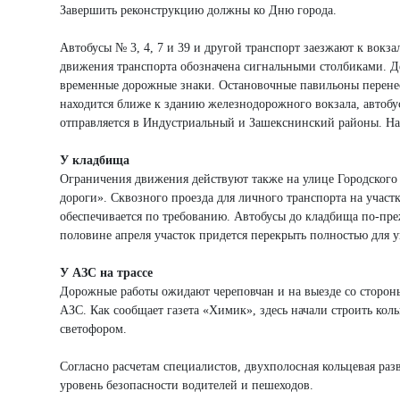
Завершить реконструкцию должны ко Дню города.
Автобусы № 3, 4, 7 и 39 и другой транспорт заезжают к вок
движения транспорта обозначена сигнальными столбиками. Д
временные дорожные знаки. Остановочные павильоны перенес
находится ближе к зданию железнодорожного вокзала, автобус
отправляется в Индустриальный и Зашекснинский районы. На
У кладбища
Ограничения движения действуют также на улице Городского
дороги». Сквозного проезда для личного транспорта на участ
обеспечивается по требованию. Автобусы до кладбища по-пре
половине апреля участок придется перекрыть полностью для у
У АЗС на трассе
Дорожные работы ожидают череповчан и на выезде со стороны
АЗС. Как сообщает газета «Химик», здесь начали строить кол
светофором.
Согласно расчетам специалистов, двухполосная кольцевая ра
уровень безопасности водителей и пешеходов.