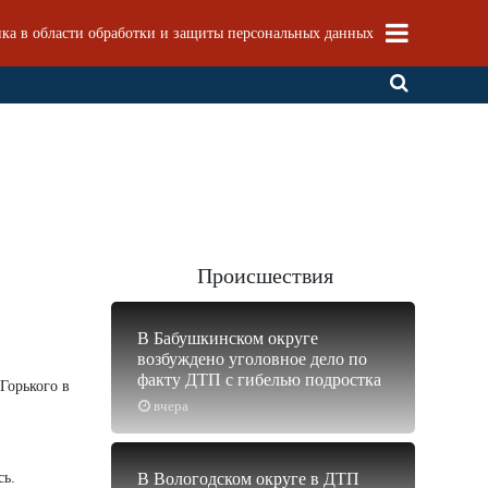
ка в области обработки и защиты персональных данных
Происшествия
В Бабушкинском округе
возбуждено уголовное дело по
факту ДТП с гибелью подростка
Горького в
вчера
сь.
В Вологодском округе в ДТП