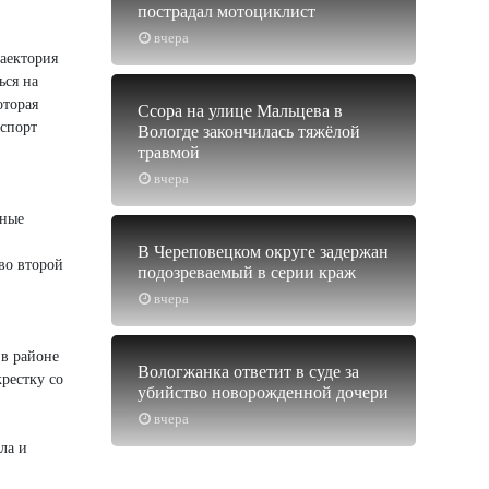
пострадал мотоциклист
вчера
раектория
ься на
оторая
Ссора на улице Мальцева в
нспорт
Вологде закончилась тяжёлой
травмой
вчера
нные
В Череповецком округе задержан
во второй
подозреваемый в серии краж
.
вчера
 в районе
Вологжанка ответит в суде за
рестку со
убийство новорожденной дочери
вчера
ла и