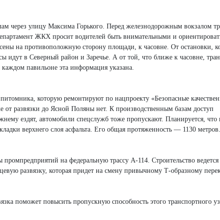
залам через улицу Максима Горького. Перед железнодорожным вокзалом т
епартамент ЖКХ просит водителей быть внимательными и ориентироват
ены на противоположную сторону площади, к часовне. От остановки, к
ы идут в Северный район и Заречье. А от той, что ближе к часовне, тра
 каждом павильоне эта информация указана.
 питомника, которую ремонтируют по нацпроекту «Безопасные качестве
ке от развязки до Ясной Поляны нет. К производственным базам доступ
жнему ездят, автомобили спецслужб тоже пропускают. Планируется, что 
кладки верхнего слоя асфальта. Его общая протяженность — 1130 метров
 промпредприятий на федеральную трассу А-114. Строительство ведется
ьцевую развязку, которая придет на смену привычному Т-образному перек
звязка поможет повысить пропускную способность этого транспортного уз