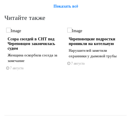
Показать всё
Читайте также
Ссора соседей в СНТ под
Череповецкие подростки
Череповцом закончилась
проникли на котельную
судом
Нарушителей заметили
и
Женщина оскорбила соседа за
охранники у дымовой трубы
замечание
7 августа
s
ne
7 августа