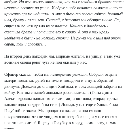
воздухе. На всю жизнь запомнила, как мы с младшим братом пошли
играть в песочек на улице. И вдруг в небе появился самолет и начал
кружить прямо над нами. А мне и было-то восемь годков, девятый
шел, брату - пять лет. Считай, с детства мы обстрелянные. Да,
стреляли по нам прямо из самолета. Как-то я догадалась -
схватила брата и потащила его к сараю. А они в тех краях
необычные были - на ножках стояли. Нырнули мы с ним под этот
сарай, так и спаслись…
На второй день выходим мы, мирные жители, на улицу, а там уже
военные окопы роют чуть не под окнами у нас.
Офицер сказал, чтобы мы немедленно уезжали. Собрали отцы и
матери пожитки, детей на телеги посадили и в путь обратный
двинули. Доехали до станции Хийтола, и всех лошадей забрали на
войну. Как мы с нашей лошадью расставались… (Глаза Дины
Александровны наполняются слезами, и вот одна, вторая, третья -
капают одна за другой на стол.) Лошадь у нас еще с Уломы была,
Голубкой ее звали. Мы прощаться начали, а она словно
почувствовала, что не увидимся никогда больше, и у нее из глаз
покатились слезы! Я целую Голубку в морду, а сама реву, и мама
ревет…