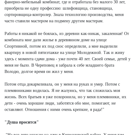
фанерно-мебельный комбинат, где и отработала без малого 30 лет,
приобрела не одну профессию: шлифовщица, становщица,
сортировщица-контролер. Знала технологию производства, меня
часто ставили мастером на подмену другим мастерам.
Работы я никакой не боялась, из деревни как-никак, закаленная! От
комбината мне дали жилье в деревянном доме на улице
Спортивной, потом их под снос определили, а мне выделили
квартиру в новой пятиэтажке на улице Молодежной. Так и живу
здесь с момента сдачи дома - уже почти 40 лет. Своей семьи, детей у
меня не было. В Череповец я забрала к себе младшего брата
Володю, долгое время он жил у меня.
Потом отца докармливала, он у меня на руках и умер. Потом с
племянниками водилась. Я не жалуюсь, что так сложилась моя
жизнь. Всех братьев я уже похоронила, но у меня племянники, их
дети - очень хорошие люди, заботятся обо мне, помогают, не
оставляют. Отношения с ними очень крепкие, я рада!"
"Душа просится"
"На все лето уезжаю на дачу в Кирилловский район. У меня там