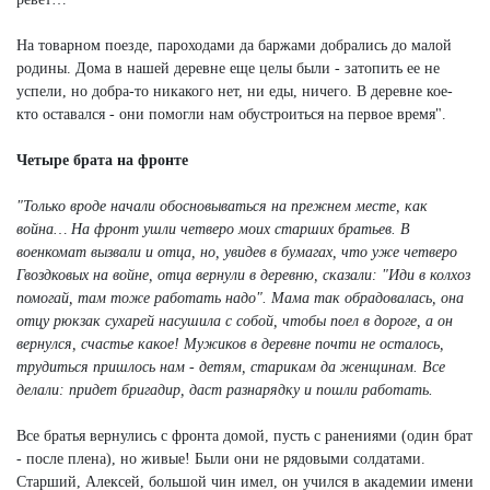
На товарном поезде, пароходами да баржами добрались до малой
родины. Дома в нашей деревне еще целы были - затопить ее не
успели, но добра-то никакого нет, ни еды, ничего. В деревне кое-
кто оставался - они помогли нам обустроиться на первое время".
Четыре брата на фронте
"Только вроде начали обосновываться на прежнем месте, как
война… На фронт ушли четверо моих старших братьев. В
военкомат вызвали и отца, но, увидев в бумагах, что уже четверо
Гвоздковых на войне, отца вернули в деревню, сказали: "Иди в колхоз
помогай, там тоже работать надо". Мама так обрадовалась, она
отцу рюкзак сухарей насушила с собой, чтобы поел в дороге, а он
вернулся, счастье какое! Мужиков в деревне почти не осталось,
трудиться пришлось нам - детям, старикам да женщинам. Все
делали: придет бригадир, даст разнарядку и пошли работать.
Все братья вернулись с фронта домой, пусть с ранениями (один брат
- после плена), но живые! Были они не рядовыми солдатами.
Старший, Алексей, большой чин имел, он учился в академии имени