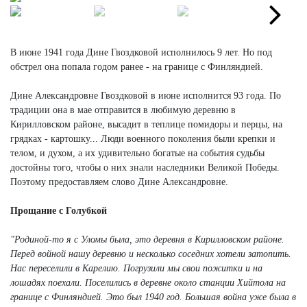
Next
Next
В июне 1941 года Дине Гвоздковой исполнилось 9 лет. Но под
обстрел она попала годом ранее - на границе с Финляндией.
Дине Александровне Гвоздковой в июне исполнится 93 года. По
традиции она в мае отправится в любимую деревню в
Кирилловском районе, высадит в теплице помидоры и перцы, на
грядках - картошку... Люди военного поколения были крепки и
телом, и духом, а их удивительно богатые на события судьбы
достойны того, чтобы о них знали наследники Великой Победы.
Поэтому предоставляем слово Дине Александровне.
Прощание с Голубкой
"Родиной-то я с Уломы была, это деревня в Кирилловском районе.
Перед войной нашу деревню и несколько соседних хотели затопить.
Нас переселили в Карелию. Погрузили мы свои пожитки и на
лошадях поехали. Поселились в деревне около станции Хийтола на
границе с Финляндией. Это был 1940 год. Большая война уже была в