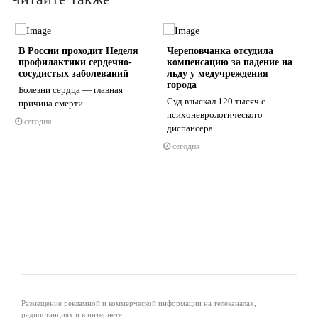
В России проходит Неделя
Череповчанка отсудила
профилактики сердечно-
компенсацию за падение на
сосудистых заболеваний
льду у медучреждения
города
Болезни сердца — главная
Суд взыскал 120 тысяч с
причина смерти
s
ne
психоневрологического
сегодня
диспансера
сегодня
Размещение рекламной и коммерческой информации на телеканалах,
радиостанциях и в интернете.