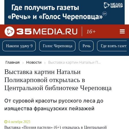
16+
Накопи удачу 9
Голос Череповца
Речь
Где взять газету
Главная
Новости
Выставка картин Натальи П...
Выставка картин Натальи
Поликарповой открылась в
Центральной библиотеке Череповца
От суровой красоты русского леса до
изящества французских пейзажей
4 октября 2025
Выставка «Поэзия пастели» (6+) открылась в Центральной