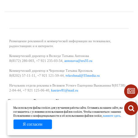
Размещение рекламной и коммерческой информации на телеканалах,
радиостанциях и в интернете.
Коммерческий директор в Вологде Татьяна Антонова
8(8172) 280-003, +7 921 235-03-54,
antonova@ers35.ru
Коммерческий директор в Череповце Татьяна Крохмаль
8(8202) 57-11-11, +7 921 121-59-44,
tvkrohmal@35media.ru
Начальник отдела рекламы в Великом Устюге Екатерина Вьюжанина 8(81738)
2-04-44, +7 921 125-06-40,
katrinv81@mail.ru
О проекте
Реклама
Контакты
Политика в области обработки и защиты персональных данных
Мы используем файлы cookies для улучшения работы сайта. Оставаясь на нашем сайте, вы
соглашаетесь с условиями использования файлов cookies. Чтобы ознакомиться с нашими
Положениями о конфиденциальности и об использовании файлов cookie,
нажмите здесь
.
Я согласен