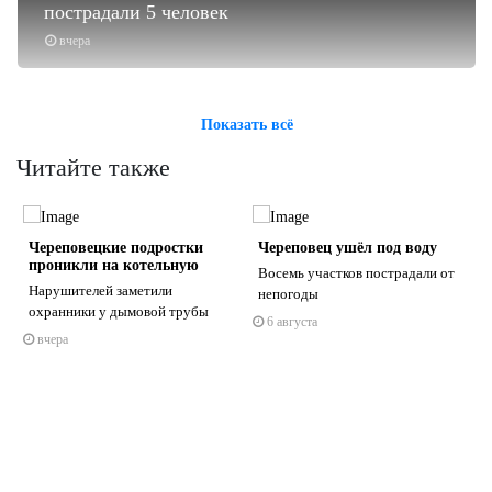
пострадали 5 человек
вчера
Показать всё
Читайте также
Череповецкие подростки
Череповец ушёл под воду
проникли на котельную
Восемь участков пострадали от
Нарушителей заметили
непогоды
охранники у дымовой трубы
6 августа
вчера
s
ne