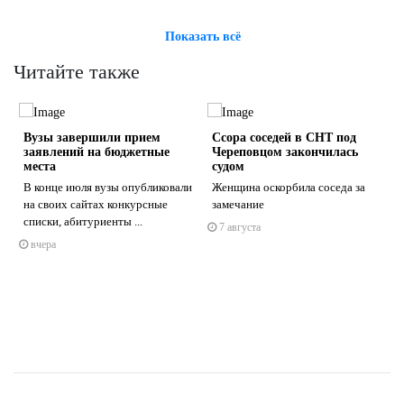
Показать всё
Читайте также
Вузы завершили прием
Ссора соседей в СНТ под
заявлений на бюджетные
Череповцом закончилась
места
судом
В конце июля вузы опубликовали
Женщина оскорбила соседа за
на своих сайтах конкурсные
замечание
s
ne
списки, абитуриенты ...
7 августа
вчера