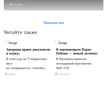
сегодня
Показать всё
Читайте также
Завершен прием документов
В череповецком Парке
в медвуз
Победы — новый экспонат
В этом году на 75 бюджетных
В Череповец привезли
мест
легендарный перехватчик
на специальность «лечебно...
МиГ-21П
s
ne
вчера
5 августа