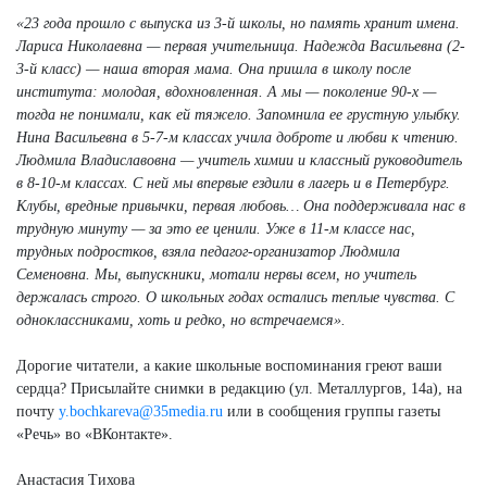
«23 года прошло с выпуска из 3-й школы, но память хранит имена.
Лариса Николаевна — первая учительница. Надежда Васильевна (2-
3-й класс) — наша вторая мама. Она пришла в школу после
института: молодая, вдохновленная. А мы — поколение 90-х —
тогда не понимали, как ей тяжело. Запомнила ее грустную улыбку.
Нина Васильевна в 5-7-м классах учила доброте и любви к чтению.
Людмила Владиславовна — учитель химии и классный руководитель
в 8-10-м классах. С ней мы впервые ездили в лагерь и в Петербург.
Клубы, вредные привычки, первая любовь… Она поддерживала нас в
трудную минуту — за это ее ценили. Уже в 11-м классе нас,
трудных подростков, взяла педагог-организатор Людмила
Семеновна. Мы, выпускники, мотали нервы всем, но учитель
держалась строго. О школьных годах остались теплые чувства. С
одноклассниками, хоть и редко, но встречаемся».
Дорогие читатели, а какие школьные воспоминания греют ваши
сердца? Присылайте снимки в редакцию (ул. Металлургов, 14а), на
почту
y.bochkareva@35media.ru
или в сообщения группы газеты
«Речь» во «ВКонтакте».
Анастасия Тихова