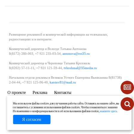
Размещение рекламной и коммерческой информации на телеканалах,
радиостанциях и в интернете.
Коммерческий директор в Вологде Татьяна Антонова
8(8172) 280-003, +7 921 235-03-54,
antonova@ers35.ru
Коммерческий директор в Череповце Татьяна Крохмаль
8(8202) 57-11-11, +7 921 121-59-44,
tvkrohmal@35media.ru
Начальник отдела рекламы в Великом Устюге Екатерина Вьюжанина 8(81738)
2-04-44, +7 921 125-06-40,
katrinv81@mail.ru
О проекте
Реклама
Контакты
Политика в области обработки и защиты персональных данных
Мы используем файлы cookies для улучшения работы сайта. Оставаясь на нашем сайте, вы
соглашаетесь с условиями использования файлов cookies. Чтобы ознакомиться с нашими
Положениями о конфиденциальности и об использовании файлов cookie,
нажмите здесь
.
Я согласен