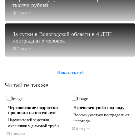
тысячи рублей
7 августа
За сутки в Вологодской области в 4 ДТП
пострадали 5 человек
7 августа
Показать всё
Читайте также
Череповецкие подростки
Череповец ушёл под воду
проникли на котельную
Восемь участков пострадали от
Нарушителей заметили
непогоды
охранники у дымовой трубы
6 августа
7 августа
s
ne