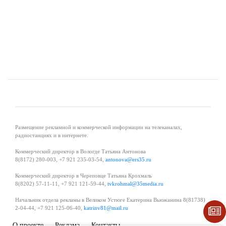
Размещение рекламной и коммерческой информации на телеканалах,
радиостанциях и в интернете.
Коммерческий директор в Вологде Татьяна Антонова
8(8172) 280-003, +7 921 235-03-54,
antonova@ers35.ru
Коммерческий директор в Череповце Татьяна Крохмаль
8(8202) 57-11-11, +7 921 121-59-44,
tvkrohmal@35media.ru
Начальник отдела рекламы в Великом Устюге Екатерина Вьюжанина 8(81738)
2-04-44, +7 921 125-06-40,
katrinv81@mail.ru
О проекте
Реклама
Контакты