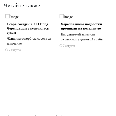
Читайте также
Ссора соседей в СНТ под
Череповецкие подростки
Череповцом закончилась
проникли на котельную
судом
Нарушителей заметили
Женщина оскорбила соседа за
охранники у дымовой трубы
замечание
7 августа
s
ne
7 августа