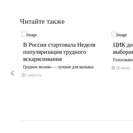
Читайте также
лодых
В России стартовала Неделя
ЦИК доп
в
популяризации грудного
выбора
вскармливания
Голосовани
огодчины
Грудное молоко — лучшее для малыша
28 июля
Previous
3 августа