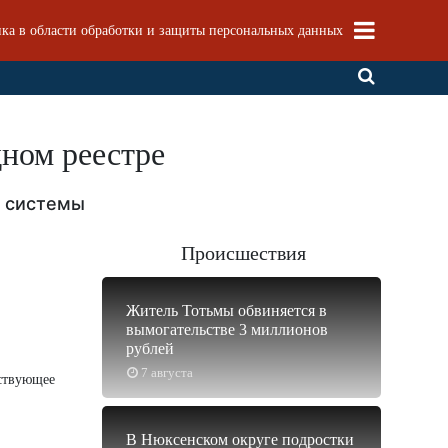
ка в области обработки и защиты персональных данных
ном реестре
й системы
Происшествия
Житель Тотьмы обвиняется в
вымогательстве 3 миллионов
рублей
7 августа
тствующее
В Нюксенском округе подростки