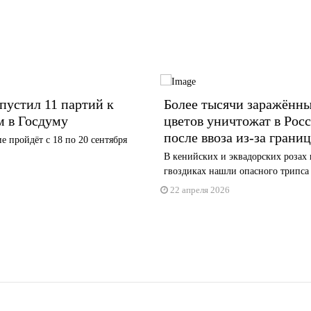
устил 11 партий к
Более тысячи заражённ
м в Госдуму
цветов уничтожат в Рос
после ввоза из-за грани
е пройдёт с 18 по 20 сентября
В кенийских и эквадорских розах 
гвоздиках нашли опасного трипса
22 апреля 2026