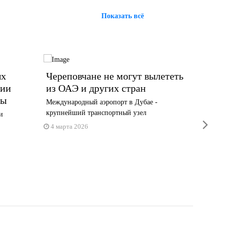
Показать всё
ых
Череповчане не могут вылететь
Что н
сии
из ОАЭ и других стран
февра
цы
Международный аэропорт в Дубае -
Нововвед
крупнейший транспортный узел
лекарств
и
next
4 марта 2026
2 февра