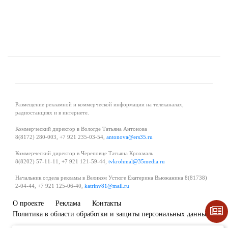
Размещение рекламной и коммерческой информации на телеканалах,
радиостанциях и в интернете.
Коммерческий директор в Вологде Татьяна Антонова
8(8172) 280-003, +7 921 235-03-54,
antonova@ers35.ru
Коммерческий директор в Череповце Татьяна Крохмаль
8(8202) 57-11-11, +7 921 121-59-44,
tvkrohmal@35media.ru
Начальник отдела рекламы в Великом Устюге Екатерина Вьюжанина 8(81738)
2-04-44, +7 921 125-06-40,
katrinv81@mail.ru
О проекте
Реклама
Контакты
Политика в области обработки и защиты персональных данных