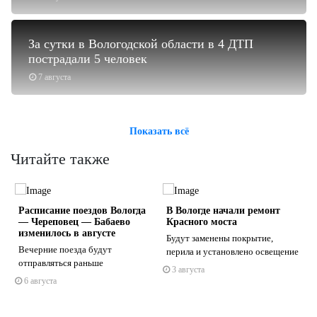
За сутки в Вологодской области в 4 ДТП
пострадали 5 человек
7 августа
Показать всё
Читайте также
Расписание поездов Вологда
В Вологде начали ремонт
— Череповец — Бабаево
Красного моста
изменилось в августе
Будут заменены покрытие,
Вечерние поезда будут
перила и установлено освещение
отправляться раньше
3 августа
s
ne
6 августа