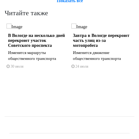
Показать всё
Читайте также
т
В Вологде на несколько дней
Завтра в Вологде перекроют
перекроют участок
часть улиц из-за
Советского проспекта
мотопробега
Изменятся маршруты
Изменится движение
общественного транспорта
общественного транспорта
s
ne
30 июля
24 июля