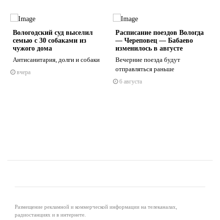
Вологодский суд выселил
Расписание поездов Вологда
семью с 30 собаками из
— Череповец — Бабаево
чужого дома
изменилось в августе
е
Антисанитария, долги и собаки
Вечерние поезда будут
отправляться раньше
вчера
s
ne
6 августа
Размещение рекламной и коммерческой информации на телеканалах,
радиостанциях и в интернете.