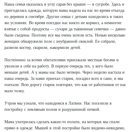
Наша семья оказалась в углу сарая без крыши — в сугробе. Здесь и
пригодилась одежда, которую мама надела на нас во время отъезда
из деревни в сентябре. Другие семьи с детьми находились в таких
же условиях. Во время поездки нас никто не кормил, а немногие
взятые с собой продукты — сухари да тыквенные семечки — давно
были съедены. Поэтому все мы очень хотели есть. Ночью несколько
женщин обнаружили поле с неубранной свеклой. Ее собрали,
развели костер, сварили, накормили детей.
Постепенно за всеми обитателями приезжали местные богачи и
увозили к себе на работу. В первую очередь тех, у кого было
меньше детей. А у мамы нас было четверо. Через неделю настала и
наша очередь. За нами приехал старик, посадил всех в сани, и мы
поехали. Всю дорогу старик повторял, что как от работников от нас
мало толку.
Утром мы узнали, что находимся в Латвии. Нас поселили в
постройку с земляным полом и разрушенной печкой.
Мама ухитрилась сделать какие-то полати, на которых мы спали
прямо в одежде. Мышей в этой постройке было видимо-невидимо,