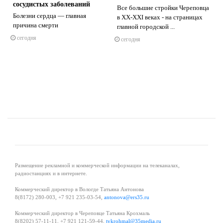
сосудистых заболеваний
Все большие стройки Череповца
Болезни сердца — главная
в XX-XXI веках - на страницах
причина смерти
главной городской ...
s
ne
сегодня
сегодня
Размещение рекламной и коммерческой информации на телеканалах,
радиостанциях и в интернете.
Коммерческий директор в Вологде Татьяна Антонова
8(8172) 280-003, +7 921 235-03-54,
antonova@ers35.ru
Коммерческий директор в Череповце Татьяна Крохмаль
8(8202) 57-11-11, +7 921 121-59-44,
tvkrohmal@35media.ru