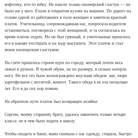
кофточку, кто-то юбку. Не нашли только пионерский галстук — не
было ни у кого. Ехали в открытом кузове на машине. По дороге на
голове одной из работавших в поле женщин я заметила красный
платок. Учительница, сопровождавшая нас, попросила водителя
остановиться, поговорила с этой женщиной, и та согласилась на
время платок отдать. Но он был грязный, и учительнице пришлось
его в канаве постирать и на ходу высушить. Этот платок и стал
моим пионерским галстуком.
На слете пришлось строем идти по городу, который почти весь
лежал в руинах. В чужой обуви, не по размеру, я сильно натерла
ногу. Но все это было вознаграждено вкусным обедом: щи, пюре
картофельное с котлетой, компот. Такого обеда я не ела несколько
лет. Его я до сих пор помню.
На обратном пути платок был возвращен хозяйке.
Сергею, моему старшему брату, удалось закончить только четыре
класса: не в чем было ходить в школу.
Чтобы сводить в баню, мама снимала с нас одежду, стирала, быстро