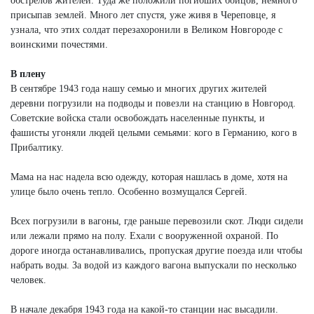
обстрелов жителей. Туда же положили погибших бойцов, немного
присыпав землей. Много лет спустя, уже живя в Череповце, я
узнала, что этих солдат перезахоронили в Великом Новгороде с
воинскими почестями.
В плену
В сентябре 1943 года нашу семью и многих других жителей
деревни погрузили на подводы и повезли на станцию в Новгород.
Советские войска стали освобождать населенные пункты, и
фашисты угоняли людей целыми семьями: кого в Германию, кого в
Прибалтику.
Мама на нас надела всю одежду, которая нашлась в доме, хотя на
улице было очень тепло. Особенно возмущался Сергей.
Всех погрузили в вагоны, где раньше перевозили скот. Люди сидели
или лежали прямо на полу. Ехали с вооруженной охраной. По
дороге иногда останавливались, пропуская другие поезда или чтобы
набрать воды. За водой из каждого вагона выпускали по несколько
человек.
В начале декабря 1943 года на какой-то станции нас высадили.