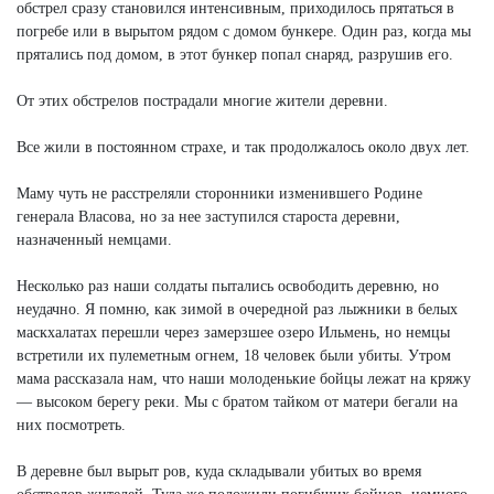
обстрел сразу становился интенсивным, приходилось прятаться в
погребе или в вырытом рядом с домом бункере. Один раз, когда мы
прятались под домом, в этот бункер попал снаряд, разрушив его.
От этих обстрелов пострадали многие жители деревни.
Все жили в постоянном страхе, и так продолжалось около двух лет.
Маму чуть не расстреляли сторонники изменившего Родине
генерала Власова, но за нее заступился староста деревни,
назначенный немцами.
Несколько раз наши солдаты пытались освободить деревню, но
неудачно. Я помню, как зимой в очередной раз лыжники в белых
маскхалатах перешли через замерзшее озеро Ильмень, но немцы
встретили их пулеметным огнем, 18 человек были убиты. Утром
мама рассказала нам, что наши молоденькие бойцы лежат на кряжу
— высоком берегу реки. Мы с братом тайком от матери бегали на
них посмотреть.
В деревне был вырыт ров, куда складывали убитых во время