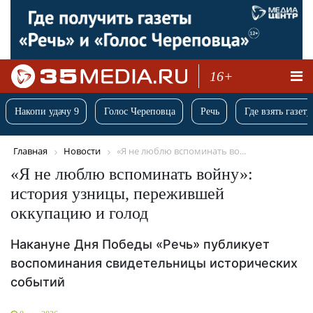
16+
Накопи удачу 9
Голос Череповца
Речь
Где взять газету
Главная
Новости
«Я не люблю вспоминать во...
«Я не люблю вспоминать войну»:
история узницы, пережившей
оккупацию и голод
Накануне Дня Победы «Речь» публикует
воспоминания свидетельницы исторических
событий