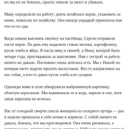
но мы их не боялись, просто ловили за хвост и убивали.
Маму определили на работу: доить хозяйских коров, ухаживать за
ними, помогать по хозяйству. Она иногда украдкой приносила нам
что-то из еды.
Когда начали выгонять скотину на пастбища, Сергея отправили
пасти коров. На день ему выделяли стакан молока, картофелину,
кусок хлеба и яйцо. Я пасла овец и свиней, а Нина, которой было
четыре года, приглядывала за цыплятами. Нам с сестрой за работу
ничего не давали. Постоянно очень хотелось есть. Мы с Ниной по
вечерам часто ходили просить милостыню. Кто-то натравливал на
нас собак, а кто-то давал кусок хлеба или сухарик.
Однажды мама в поле обнаружила выброшенную картошку,
облитую керосином. Мы вымачивали ее в воде, варили и ели, хотя
запах керосина не исчезал.
Нас от голодной смерти спасла женщина из соседнего хутора — раз
в неделю привозила к себе ночью и кормила. С собой ничего не
давала, боялась, что мы проговоримся. Она очень рисковала, а