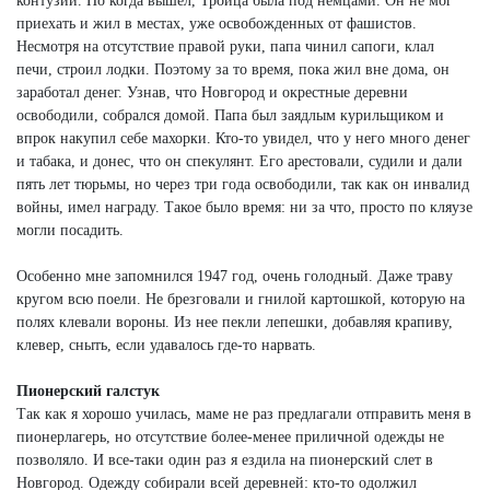
контузии. Но когда вышел, Троица была под немцами. Он не мог
приехать и жил в местах, уже освобожденных от фашистов.
Несмотря на отсутствие правой руки, папа чинил сапоги, клал
печи, строил лодки. Поэтому за то время, пока жил вне дома, он
заработал денег. Узнав, что Новгород и окрестные деревни
освободили, собрался домой. Папа был заядлым курильщиком и
впрок накупил себе махорки. Кто-то увидел, что у него много денег
и табака, и донес, что он спекулянт. Его арестовали, судили и дали
пять лет тюрьмы, но через три года освободили, так как он инвалид
войны, имел награду. Такое было время: ни за что, просто по кляузе
могли посадить.
Особенно мне запомнился 1947 год, очень голодный. Даже траву
кругом всю поели. Не брезговали и гнилой картошкой, которую на
полях клевали вороны. Из нее пекли лепешки, добавляя крапиву,
клевер, сныть, если удавалось где-то нарвать.
Пионерский галстук
Так как я хорошо училась, маме не раз предлагали отправить меня в
пионерлагерь, но отсутствие более-менее приличной одежды не
позволяло. И все-таки один раз я ездила на пионерский слет в
Новгород. Одежду собирали всей деревней: кто-то одолжил