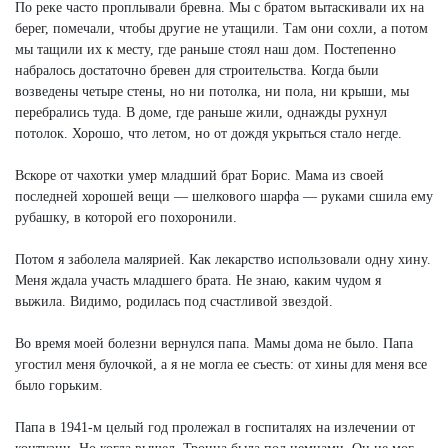
По реке часто проплывали бревна. Мы с братом вытаскивали их на
берег, помечали, чтобы другие не утащили. Там они сохли, а потом
мы тащили их к месту, где раньше стоял наш дом. Постепенно
набралось достаточно бревен для строительства. Когда были
возведены четыре стены, но ни потолка, ни пола, ни крыши, мы
перебрались туда. В доме, где раньше жили, однажды рухнул
потолок. Хорошо, что летом, но от дождя укрыться стало негде.
Вскоре от чахотки умер младший брат Борис. Мама из своей
последней хорошей вещи — шелкового шарфа — руками сшила ему
рубашку, в которой его похоронили.
Потом я заболела малярией. Как лекарство использовали одну хину.
Меня ждала участь младшего брата. Не знаю, каким чудом я
выжила. Видимо, родилась под счастливой звездой.
Во время моей болезни вернулся папа. Мамы дома не было. Папа
угостил меня булочкой, а я не могла ее съесть: от хины для меня все
было горьким.
Папа в 1941-м целый год пролежал в госпиталях на излечении от