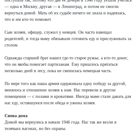
поступала так, потому что две ее дочери в 1940 году уехали учиться
— одна в Москву, другая — в Ленинград, и потом не смогли
вернуться домой. Мать об их судьбе ничего не знала и надеялась,
что и им кто-то поможет.
Сын хозяев, офицер, служил у немцев. Он часто навещал
родителей, и тогда маму обязывали готовить еду и прислуживать за
столом.
Однажды старший брат нашел где-то старое ружье, а кто-то донес,
что он якобы помогает партизанам. Ему пришлось прятаться
несколько дней в лесу, пока не сменилась немецкая часть.
По мере того как наша армия одерживала одну победу за другой,
менялось и отношение хозяев к нам. Нас перевели в другие
помещения — с полами и кроватями. Иногда маме стали давать для
нас еду, оставшуюся после обеда и ужина хозяев.
Снова дома
Домой мы вернулись в начале 1946 года. Нас так же везли в
телячьих вагонах, но без охраны.