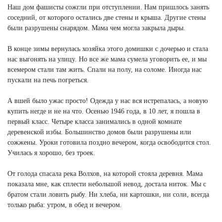
Наш дом фашисты сожгли при отступлении. Нам пришлось занять
соседний, от которого остались две стены и крыша. Другие стены
были разрушены снарядом. Мама чем могла закрыла дыры.
В конце зимы вернулась хозяйка этого домишки с дочерью и стала
нас выгонять на улицу. Но все же мама сумела уговорить ее, и мы
всемером стали там жить. Спали на полу, на соломе. Иногда нас
пускали на печь погреться.
А вшей было ужас просто! Одежда у нас вся истрепалась, а новую
купить негде и не на что. Осенью 1946 года, в 10 лет, я пошла в
первый класс. Четыре класса занимались в одной комнате
деревенской избы. Большинство домов были разрушены или
сожжены. Уроки готовила поздно вечером, когда освободится стол.
Училась я хорошо, без троек.
От голода спасала река Волхов, на которой стояла деревня. Мама
показала мне, как сплести небольшой невод, достала ниток. Мы с
братом стали ловить рыбу. Ни хлеба, ни картошки, ни соли, всегда
только рыба: утром, в обед и вечером.