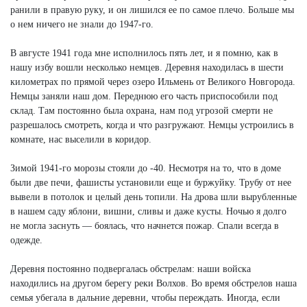
ранили в правую руку, и он лишился ее по самое плечо. Больше мы
о нем ничего не знали до 1947-го.
В августе 1941 года мне исполнилось пять лет, и я помню, как в
нашу избу вошли несколько немцев. Деревня находилась в шести
километрах по прямой через озеро Ильмень от Великого Новгорода.
Немцы заняли наш дом. Переднюю его часть приспособили под
склад. Там постоянно была охрана, нам под угрозой смерти не
разрешалось смотреть, когда и что разгружают. Немцы устроились в
комнате, нас выселили в коридор.
Зимой 1941-го морозы стояли до -40. Несмотря на то, что в доме
были две печи, фашисты установили еще и буржуйку. Трубу от нее
вывели в потолок и целый день топили. На дрова шли вырубленные
в нашем саду яблони, вишни, сливы и даже кусты. Ночью я долго
не могла заснуть — боялась, что начнется пожар. Спали всегда в
одежде.
Деревня постоянно подвергалась обстрелам: наши войска
находились на другом берегу реки Волхов. Во время обстрелов наша
семья убегала в дальние деревни, чтобы переждать. Иногда, если