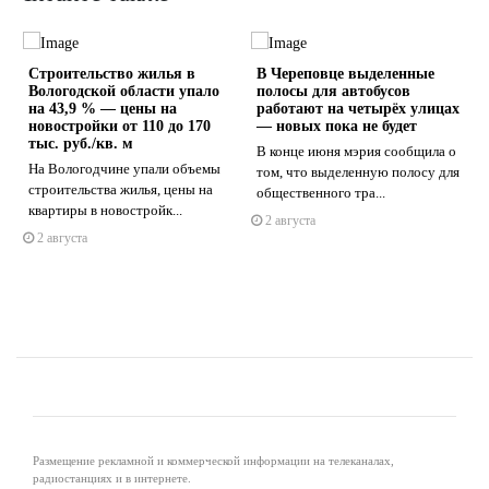
Строительство жилья в
В Череповце выделенные
Вологодской области упало
полосы для автобусов
на 43,9 % — цены на
работают на четырёх улицах
новостройки от 110 до 170
— новых пока не будет
тыс. руб./кв. м
В конце июня мэрия сообщила о
На Вологодчине упали объемы
s
ne
том, что выделенную полосу для
строительства жилья, цены на
общественного тра...
квартиры в новостройк...
2 августа
2 августа
Размещение рекламной и коммерческой информации на телеканалах,
радиостанциях и в интернете.