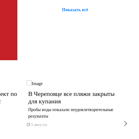
Показать всё
ект по
В Череповце все пляжи закрыты
13 ты
с
для купания
Волог
новую
Пробы воды показали неудовлетворительные
результаты
Выплата 
next
1 июня
5 августа
5 авгус