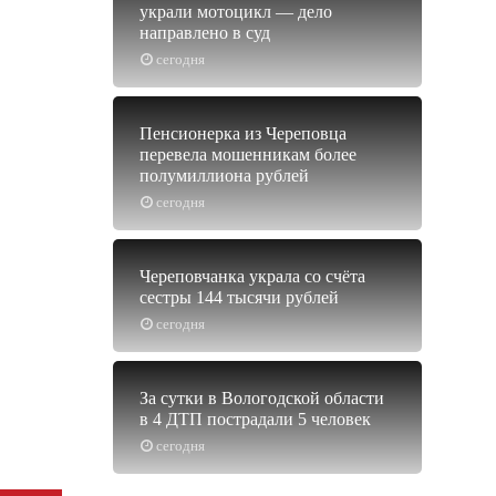
украли мотоцикл — дело
направлено в суд
сегодня
Пенсионерка из Череповца
перевела мошенникам более
полумиллиона рублей
сегодня
Череповчанка украла со счёта
сестры 144 тысячи рублей
сегодня
За сутки в Вологодской области
в 4 ДТП пострадали 5 человек
сегодня