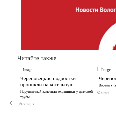
Читайте также
тиваль
Череповецкие подростки
Черепов
проникли на котельную
Восемь уча
га —
Нарушителей заметили охранники у дымовой
вчера
трубы
Previous
сегодня