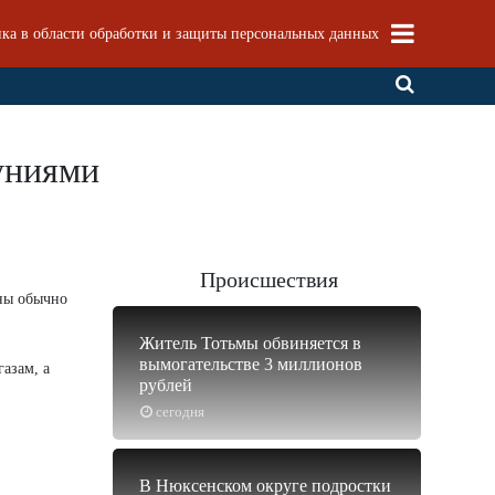
ка в области обработки и защиты персональных данных
туниями
Происшествия
ины обычно
Житель Тотьмы обвиняется в
вымогательстве 3 миллионов
азам, а
рублей
сегодня
В Нюксенском округе подростки