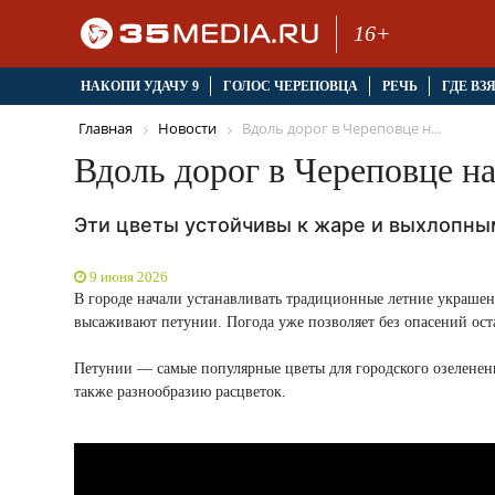
16+
НАКОПИ УДАЧУ 9
ГОЛОС ЧЕРЕПОВЦА
РЕЧЬ
ГДЕ ВЗ
Главная
Новости
Вдоль дорог в Череповце н...
Вдоль дорог в Череповце н
Эти цветы устойчивы к жаре и выхлопны
9 июня 2026
В городе начали устанавливать традиционные летние украшен
высаживают петунии. Погода уже позволяет без опасений оста
Петунии — самые популярные цветы для городского озеленени
также разнообразию расцветок.