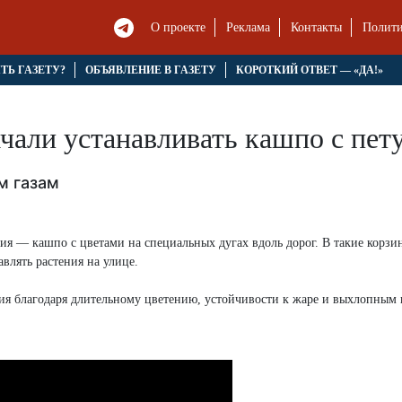
О проекте
Реклама
Контакты
Полити
ЯТЬ ГАЗЕТУ?
ОБЪЯВЛЕНИЕ В ГАЗЕТУ
КОРОТКИЙ ОТВЕТ — «ДА!»
ачали устанавливать кашпо с пе
м газам
ия — кашпо с цветами на специальных дугах вдоль дорог. В такие корз
влять растения на улице.
я благодаря длительному цветению, устойчивости к жаре и выхлопным г