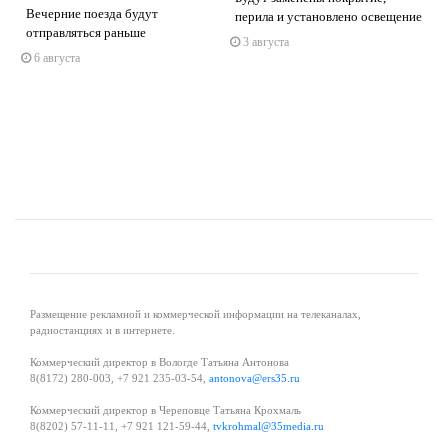
Вечерние поезда будут
перила и установлено освещение
отправляться раньше
3 августа
s
ne
6 августа
Размещение рекламной и коммерческой информации на телеканалах,
радиостанциях и в интернете.
Коммерческий директор в Вологде Татьяна Антонова
8(8172) 280-003, +7 921 235-03-54,
antonova@ers35.ru
Коммерческий директор в Череповце Татьяна Крохмаль
8(8202) 57-11-11, +7 921 121-59-44,
tvkrohmal@35media.ru