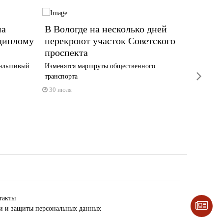
на
В Вологде на несколько дней
Пешех
 диплому
перекроют участок Советского
Текст
проспекта
на 95
фальшивый
Изменятся маршруты общественного
Об этом 
next
транспорта
30 июл
30 июля
такты
ки и защиты персональных данных