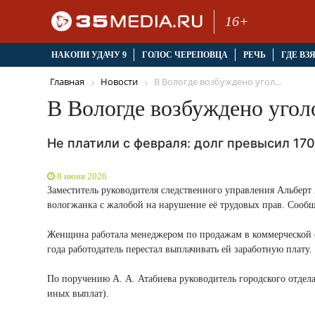
16+
НАКОПИ УДАЧУ 9
ГОЛОС ЧЕРЕПОВЦА
РЕЧЬ
ГДЕ ВЗ
Главная
Новости
В Вологде возбуждено угол...
В Вологде возбуждено угол
Не платили с февраля: долг превысил 17
8 июня 2026
Заместитель руководителя следственного управления Альбер
вологжанка с жалобой на нарушение её трудовых прав. Сооб
Женщина работала менеджером по продажам в коммерческой о
года работодатель перестал выплачивать ей заработную плату
По поручению А. А. Атабиева руководитель городского отдела
иных выплат).