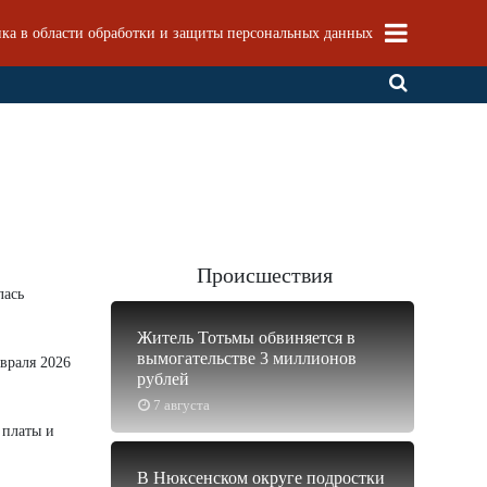
ка в области обработки и защиты персональных данных
ы
Происшествия
лась
Житель Тотьмы обвиняется в
вымогательстве 3 миллионов
враля 2026
рублей
7 августа
 платы и
В Нюксенском округе подростки