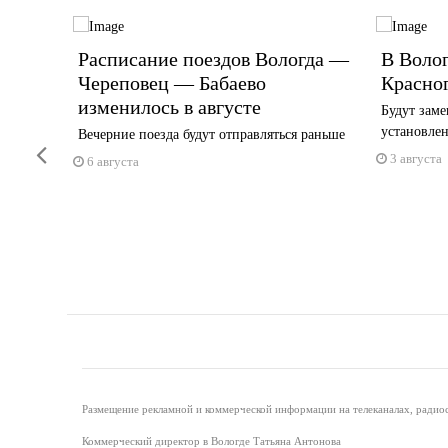
рны
Расписание поездов Вологда —
В Волог
Череповец — Бабаево
Красно
изменилось в августе
Будут заме
установле
ственных
Вечерние поезда будут отправляться раньше
Previous
...
3 августа
6 августа
Размещение рекламной и коммерческой информации на телеканалах, радиос
Коммерческий директор в Вологде Татьяна Антонова