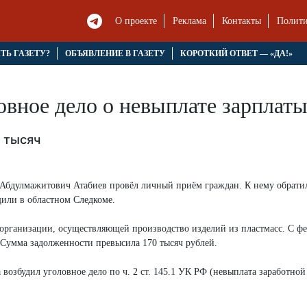
О проекте
Реклама
Контакты
Полити
ЯТЬ ГАЗЕТУ?
ОБЪЯВЛЕНИЕ В ГАЗЕТУ
КОРОТКИЙ ОТВЕТ — «ДА!»
овное дело о невыплате зарплат
0 тысяч
т Абдулмажитович Атабиев провёл личный приём граждан. К нему обрати
щили в областном Следкоме.
рганизации, осуществляющей производство изделий из пластмасс. С фе
. Сумма задолженности превысила 170 тысяч рублей.
 возбудил уголовное дело по ч. 2 ст. 145.1 УК РФ (невыплата заработной