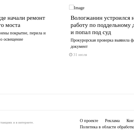
де начали ремонт
Вологжанин устроился 
го моста
работу по поддельному
и попал под суд
нены покрытие, перила и
но освещение
Прокурорская проверка выявила 
документ
31 июля
О проекте
Реклама
Кон
танциях и в интернете.
Политика в области обработ